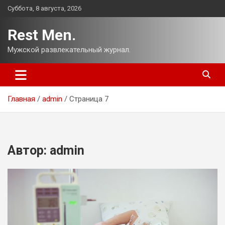
Перейти
Суббота, 8 августа, 2026
к
содержимому
Rest Men.
Мужской развлекательный журнал.
Главная
admin
Страница 7
Автор:
admin