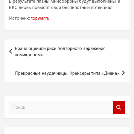
В результате планы Минобороны будут выполнены, а
ВКС вновь повысят свой беспилотный потенциал.
Источник:
topwar.ru
Навигация
Врачи оценили риск повторного заражения
по
«омикроном»
записям
Прекрасные неудачницы. Крейсеры типа «Диана»
П
о
и
с
к