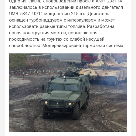
Одно из главных нововведений проекта АМН-233114
заключалось в использовании дизельного двигателя
ЯМЗ-5347-10/11 мощностью 215 л.с. Двигатель
оснащен турбонаддувом с интеркулером и может
использовать разные типы топлива. Разработана
новая конструкция мостов, повышающая
проходимость на грунтах со слабой несущей
способностью. Модернизирована тормозная система.