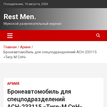
Перейти
Понедельник, 10 августа, 2026
к
содержимому
Rest Men.
Мужской развлекательный журнал.
Главная
Армия
Бронеавтомобиль для спецподразделений АСН-233115
«Тигр-М СпН»
АРМИЯ
Бронеавтомобиль для
спецподразделений
АСН-233115 «Тигр-М СпН»