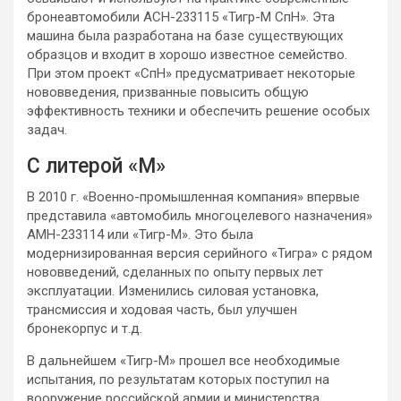
бронеавтомобили АСН-233115 «Тигр-М СпН». Эта
машина была разработана на базе существующих
образцов
и входит в хорошо известное семейство.
При этом проект «СпН» предусматривает некоторые
нововведения, призванные повысить общую
эффективность техники и обеспечить решение особых
задач.
С литерой «М»
В 2010 г. «Военно-промышленная компания» впервые
представила «автомобиль многоцелевого назначения»
АМН-233114 или «Тигр-М». Это была
модернизированная версия серийного «Тигра» с рядом
нововведений, сделанных по опыту первых лет
эксплуатации. Изменились силовая установка,
трансмиссия и ходовая часть, был улучшен
бронекорпус и т.д.
В дальнейшем «Тигр-М» прошел все необходимые
испытания, по результатам которых поступил на
вооружение российской армии и министерства