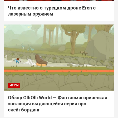
Что известно о турецком дроне Eren с
лазерным оружием
ИГРЫ
Обзор OlliOlli World — Фантасмагорическая
эволюция выдающейся серии про
скейтбординг