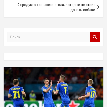
9 продуктов с вашего стола, которые не стоит
давать собаке
П
о
и
с
к