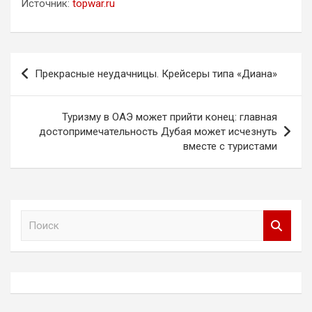
Источник:
topwar.ru
Навигация
Прекрасные неудачницы. Крейсеры типа «Диана»
по
записям
Туризму в ОАЭ может прийти конец: главная
достопримечательность Дубая может исчезнуть
вместе с туристами
П
о
и
с
к