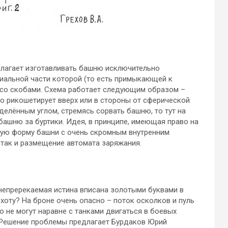
длагает изготавливать башню исключительно
риальной части которой (то есть примыкающей к
я со скобами. Схема работает следующим образом –
но рикошетирует вверх или в стороны от сферической
делённым углом, стремясь сорвать башню, то тут на
ашню за буртики. Идея, в принципе, имеющая право на
скую форму башни с очень скромным внутренним
 так и размещение автомата заряжания.
 непререкаемая истина вписана золотыми буквами в
хоту? На броне очень опасно – поток осколков и пуль
 не могут наравне с танками двигаться в боевых
. Решение проблемы предлагает Бурдаков Юрий