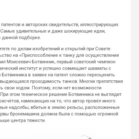
 патентов и авторских свидетельств, иллюстрирующих
.
Самые удивительные и даже шокирующие идеи,
 данной подборке.
итете по делам изобретений и открытий при Совете
ьство на «Приспособление к танку для осуществления
аил Моисеевич Ботвинник, первый советский чемпион
нический институт и успешно совмещает шахматы с
 Ботвинника в заявке на патент сложно переоценить.
евыдающаяся проходимость танков. Многие препятствия
ь свои ходом. Поэтому, если нет возможности
! При этом техническое решение Ботвинника не выглядит
расчётов, намекающих на то, что автор провёл много
овые надолбы, вбитые в землю рельсы, расположенные
 и рвы бронемашина должна была с помощью огромной
выше центра тяжести.