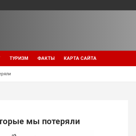
Т
ТУРИЗМ
ФАКТЫ
КАРТА САЙТА
еряли
оторые мы потеряли