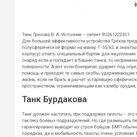
Танк Грехова В. А. Источник – патент RU2612223C1
Для большей эффективности устройства Грехов пре
полусферической формы на манер Т-55/62, в эквато
корпусу) отлить специальный буртик для зацеплени
снаряд если и попадает в башню танка, то непремен
поверхности. А вот если боеприпас ударяет под опре
помощь и приходят те самые скобы, удерживающие б
жизнь, если не брать в расчёт устаревшую сфериче
пространством, ограничивающим как калибр орудия,
Танк Бурдакова
Танк должен наступать при поддержке пехоты – это
тактику боевых подразделений. Но где размещать пе
гарантировано выводит из строя бойцов. БМП обычно
порядках, да и мобильность пехоты очень условная