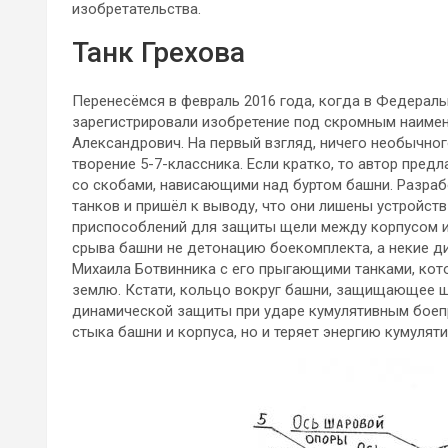
изобретательства.
Танк Грехова
Перенесёмся в февраль 2016 года, когда в Федерал
зарегистрировали изобретение под скромным наимен
Александрович. На первый взгляд, ничего необычного
творение 5-7-классника. Если кратко, то автор пре
со скобами, нависающими над буртом башни. Разраб
танков и пришёл к выводу, что они лишены устройств
приспособлений для защиты щели между корпусом и б
срыва башни не детонацию боекомплекта, а некие д
Михаила Ботвинника с его прыгающими танками, кот
землю. Кстати, кольцо вокруг башни, защищающее ще
динамической защиты при ударе кумулятивным боепр
стыка башни и корпуса, но и теряет энергию кумуляти