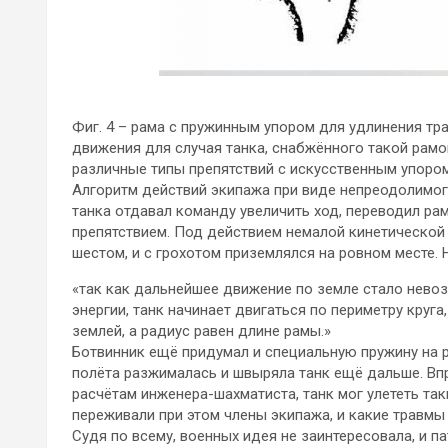
Фиг. 4 – рама с пружинным упором для удлинения тра
движения для случая танка, снабжённого такой рамой;
различные типы препятствий с искусственным упоро
Алгоритм действий экипажа при виде непреодолимог
танка отдавал команду увеличить ход, переводил ра
препятствием. Под действием немалой кинетической 
шестом, и с грохотом приземлялся на ровном месте.
«так как дальнейшее движение по земле стало нево
энергии, танк начинает двигаться по периметру круга
землей, а радиус равен длине рамы.»
Ботвинник ещё придумал и специальную пружину на 
полёта разжималась и швыряла танк ещё дальше. Вп
расчётам инженера-шахматиста, танк мог улететь так
переживали при этом члены экипажа, и какие травмы 
Судя по всему, военных идея не заинтересовала, и па