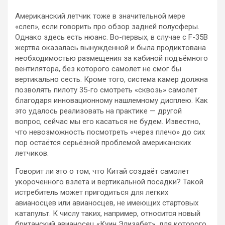
Американский летчик тоже в значительной мере
«слеп», если говорить про обзор задней полусферы.
Однако здесь есть нюанс. Во-первых, в случае с F-35B
жертва оказалась вынужденной и была продиктована
необходимостью размещения за кабиной подъёмного
вентилятора, без которого самолет не смог бы
вертикально сесть. Кроме того, система камер должна
позволять пилоту 35-го смотреть «сквозь» самолет
благодаря инновационному нашлемному дисплею. Как
это удалось реализовать на практике — другой
вопрос, сейчас мы его касаться не будем. Известно,
что невозможность посмотреть «через плечо» до сих
пор остаётся серьёзной проблемой американских
летчиков.
Говорит ли это о том, что Китай создаёт самолет
укороченного взлета и вертикальной посадки? Такой
истребитель может пригодиться для легких
авианосцев или авианосцев, не имеющих стартовых
катапульт. К числу таких, например, относится новый
британский авианосец «Куин Элизабет», для которого