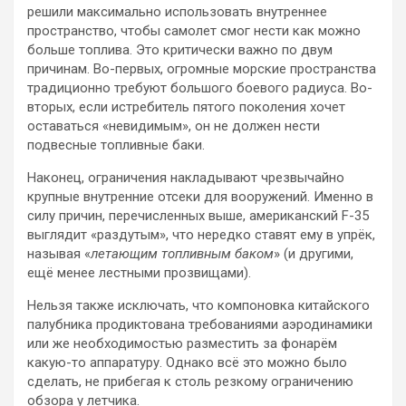
решили максимально использовать внутреннее
пространство, чтобы самолет смог нести как можно
больше топлива. Это критически важно по двум
причинам. Во-первых, огромные морские пространства
традиционно требуют большого боевого радиуса. Во-
вторых, если истребитель пятого поколения хочет
оставаться «невидимым», он не должен нести
подвесные топливные баки.
Наконец, ограничения накладывают чрезвычайно
крупные внутренние отсеки для вооружений. Именно в
силу причин, перечисленных выше, американский F-35
выглядит «раздутым», что нередко ставят ему в упрёк,
называя «
летающим топливным баком
» (и другими,
ещё менее лестными прозвищами).
Нельзя также исключать, что компоновка китайского
палубника продиктована требованиями аэродинамики
или же необходимостью разместить за фонарём
какую-то аппаратуру. Однако всё это можно было
сделать, не прибегая к столь резкому ограничению
обзора у летчика.