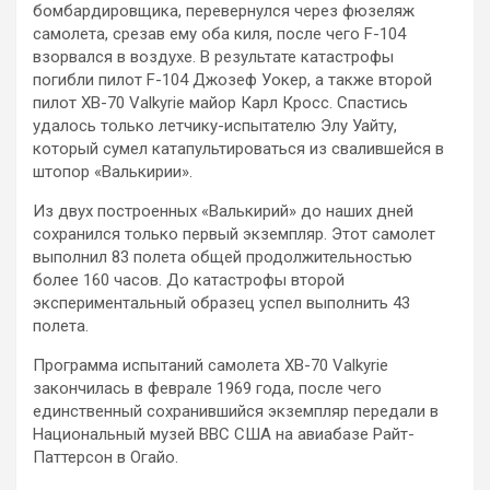
бомбардировщика, перевернулся через фюзеляж
самолета, срезав ему оба киля, после чего F-104
взорвался в воздухе. В результате катастрофы
погибли пилот F-104 Джозеф Уокер, а также второй
пилот XB-70 Valkyrie майор Карл Кросс. Спастись
удалось только летчику-испытателю Элу Уайту,
который сумел катапультироваться из свалившейся в
штопор «Валькирии».
Из двух построенных «Валькирий» до наших дней
сохранился только первый экземпляр. Этот самолет
выполнил 83 полета общей продолжительностью
более 160 часов. До катастрофы второй
экспериментальный образец успел выполнить 43
полета.
Программа испытаний самолета XB-70 Valkyrie
закончилась в феврале 1969 года, после чего
единственный сохранившийся экземпляр передали в
Национальный музей ВВС США на авиабазе Райт-
Паттерсон в Огайо.