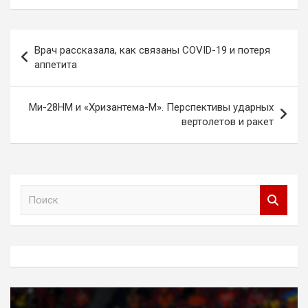
Навигация
Врач рассказала, как связаны COVID-19 и потеря
по
аппетита
записям
Ми-28НМ и «Хризантема-М». Перспективы ударных
вертолетов и ракет
П
о
и
с
к