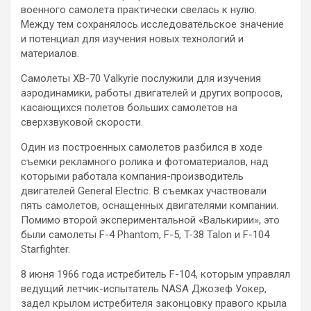
военного самолета практически свелась к нулю.
Между тем сохранялось исследовательское значение
и потенциал для изучения новых технологий и
материалов.
Самолеты XB-70 Valkyrie послужили для изучения
аэродинамики, работы двигателей и других вопросов,
касающихся полетов больших самолетов на
сверхзвуковой скорости.
Один из построенных самолетов разбился в ходе
съемки рекламного ролика и фотоматериалов, над
которыми работала компания-производитель
двигателей General Electric. В съемках участвовали
пять самолетов, оснащенных двигателями компании.
Помимо второй экспериментальной «Валькирии», это
были самолеты F-4 Phantom, F-5, T-38 Talon и F-104
Starfighter.
8 июня 1966 года истребитель F-104, которым управлял
ведущий летчик-испытатель NASA Джозеф Уокер,
задел крылом истребителя законцовку правого крыла