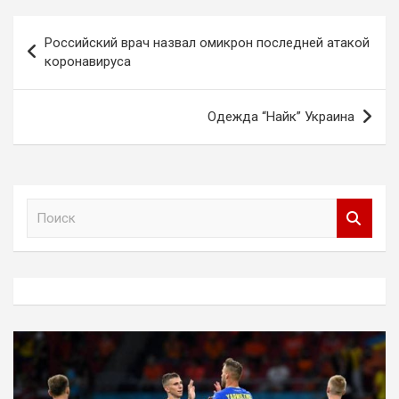
Навигация
Российский врач назвал омикрон последней атакой
по
коронавируса
записям
Одежда “Найк” Украина
П
о
и
с
к