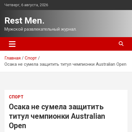
Перейти
Четверг, 6 августа, 2026
к
содержимому
Rest Men.
Мужской развлекательный журнал.
Главная
Спорт
Осака не сумела защитить титул чемпионки Australian Open
СПОРТ
Осака не сумела защитить
титул чемпионки Australian
Open