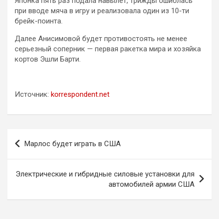
Японка пять раз подала навылет, трижды ошиблась
при вводе мяча в игру и реализовала один из 10-ти
брейк-поинта.
Далее Анисимовой будет противостоять не менее
серьезный соперник — первая ракетка мира и хозяйка
кортов Эшли Барти.
Источник:
korrespondent.net
Навигация
Марлос будет играть в США
по
записям
Электрические и гибридные силовые установки для
автомобилей армии США