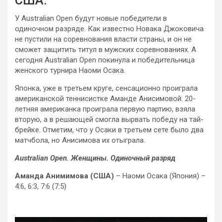
США.
У Australian Open будут новые победители в
одиночном разряде. Как известно Новака
Джоковича
не пустили на соревнования власти страны, и он не
сможет защитить титул в мужских соревнованиях. А
сегодня Australian Open покинула и победительница
женского турнира Наоми Осака.
Японка, уже в третьем круге, сенсационно проиграла
американской теннисистке Аманде Анисимовой. 20-
летняя американка проиграла первую партию, взяла
вторую, а в решающей смогла вырвать победу на тай-
брейке. Отметим, что у Осаки в третьем сете было два
матчбола, но Анисимова их отыграла.
Australian Open. Женщины. Одиночный разряд
Аманда Анимимова (США)
– Наоми Осака (Япония) –
4:6, 6:3, 7:6 (7:5)