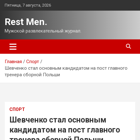
Перейти
Пятница, 7 августа, 2026
к
содержимому
Rest Men.
Мужской развлекательный журнал.
Главная
Спорт
Шевченко стал основным кандидатом на пост главного
тренера сборной Польши
СПОРТ
Шевченко стал основным
кандидатом на пост главного
тренера сборной Польши