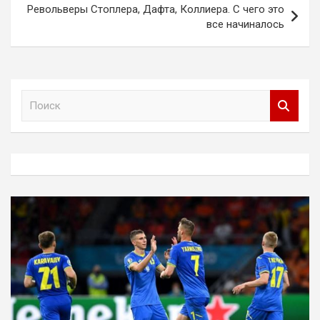
Револьверы Стоплера, Дафта, Коллиера. С чего это
все начиналось
П
о
и
с
к