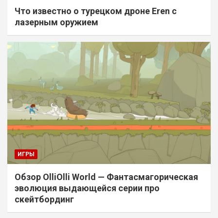
Что известно о турецком дроне Eren с
лазерным оружием
ИГРЫ
Обзор OlliOlli World — Фантасмагорическая
эволюция выдающейся серии про
скейтбординг