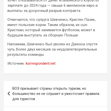
хочет отказываться от денег итальянского клуба по
зарплате до 2024 года — свыше 6 миллионов евро и
выплаты за досрочный разрыв контракта.
Отмечается, что супруга Шевченко, Кристен Пазик,
имеет польские корни. Таким образом, их сын
Кристиан, который занимается футболом, может в
будущем выступать за сборную Польши.
Напомним, Шевченко был уволен из Дженоа спустя
чуть более двух месяцев за неудовлетворительные
результаты команды.
Источник:
korrespondent.net
Навигация
ВОЗ призывает страны открыть туризм, но
по
большинство ее не слушает и ужесточает правила
для туристов
записям