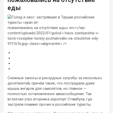
еды
пожаловались на отсутствие еды» src=»/wp-
content/uploads/2022/01/golod-i-haos-zastrjavshie-v-
turcii-rossijskie-turisty-pozhalovalis-na-otsutstvie-edy-
91f161b.jpg» class=»aligncenter» />
Снежные заносы и рекордные сугробы за несколько
десятилетий, причём такие, что пострадали даже
крыша ангаров для самолётов, но главное —
полностью остановленное авиасообщение. Так
встречал утро вторника аэропорт Стамбула, где
застряли помимо прочих и российские туристы.