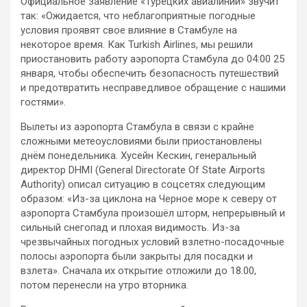
Официальное заявление «Турецких авиалиний» звучит
так: «Ожидается, что неблагоприятные погодные
условия проявят свое влияние в Стамбуле на
некоторое время. Как Turkish Airlines, мы решили
приостановить работу аэропорта Стамбула до 04:00 25
января, чтобы обеспечить безопасность путешествий
и предотвратить несправедливое обращение с нашими
гостями».
Вылеты из аэропорта Стамбула в связи с крайне
сложными метеоусловиями были приостановлены
днём понедельника. Хусейн Кескин, генеральный
директор DHMI (General Directorate Of State Airports
Authority) описал ситуацию в соцсетях следующим
образом: «Из-за циклона на Черное море к северу от
аэропорта Стамбула произошёл шторм, непрерывный и
сильный снегопад и плохая видимость. Из-за
чрезвычайных погодных условий взлетно-посадочные
полосы аэропорта были закрыты для посадки и
взлета». Сначала их открытие отложили до 18.00,
потом перенесли на утро вторника.