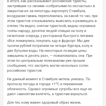
В итоге, как рассказывают российские туристы,
застрявшие со своими «собратьями по несчастью» в
закрытом из-за непогоды аэропорту Стамбула,
воздушная гавань переполнилась за какой-то час, при
этом туристов отказывались вывозить и размещать в
отелях. На видео, снятом туристкой, видны огромные
толпы народу, десятки людей спящих на полу и
гигантские очередь у ресторанов быстрого питания.
«Все ломанулись покупать еду в фудкорт. Мы две
тысячи рублей потратили на четыре бургера, колу и
две бутылки воды. На некоторые позиции цены
завышены в десять раз», — пожаловалась она. При
этом по центральным телеканалам уже прошли
сообщения, что застрять могли несколько сотен
российских туристов.
На данный момент в Стамбуле метель унялась. По
прогнозу погоды в городе +1°C и переменная
облачность. Однако огромные сугробы все еще не
дают самолётам взлететь, а туристам вернуться.
Для тех, кому важен здоровый образ жизни,