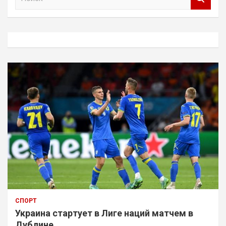
о
и
с
к
СПОРТ
Украина стартует в Лиге наций матчем в
Дублине