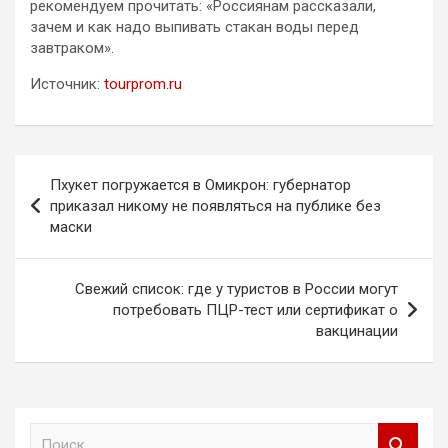
рекомендуем прочитать: «Россиянам рассказали,
зачем и как надо выпивать стакан воды перед
завтраком».
Источник:
tourprom.ru
Навигация
Пхукет погружается в Омикрон: губернатор
по
приказал никому не появляться на публике без
маски
записям
Свежий список: где у туристов в России могут
потребовать ПЦР-тест или сертификат о
вакцинации
П