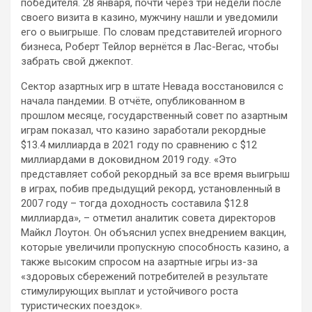
победителя. 28 января, почти через три недели после
своего визита в казино, мужчину нашли и уведомили
его о выигрыше. По словам представителей игорного
бизнеса, Роберт Тейлор вернётся в Лас-Вегас, чтобы
забрать свой джекпот.
Сектор азартных игр в штате Невада восстановился с
начала пандемии. В отчёте, опубликованном в
прошлом месяце, государственный совет по азартным
играм показал, что казино заработали рекордные
$13.4 миллиарда в 2021 году по сравнению с $12
миллиардами в доковидном 2019 году. «Это
представляет собой рекордный за все время выигрыш
в играх, побив предыдущий рекорд, установленный в
2007 году – тогда доходность составила $12.8
миллиарда», – отметил аналитик совета директоров
Майкл Лоутон. Он объяснил успех внедрением вакцин,
которые увеличили пропускную способность казино, а
также высоким спросом на азартные игры из-за
«здоровых сбережений потребителей в результате
стимулирующих выплат и устойчивого роста
туристических поездок».