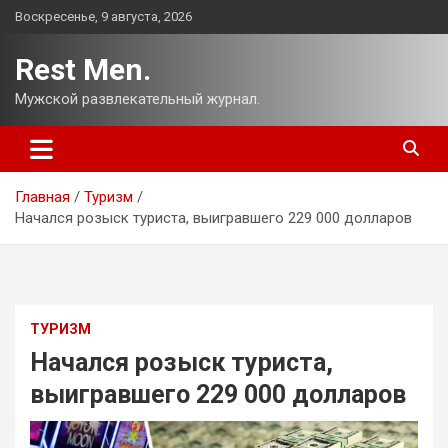
Перейти
Воскресенье, 9 августа, 2026
к
содержимому
Rest Men.
Мужской развлекательный журнал.
Главная
Туризм
Начался розыск туриста, выигравшего 229 000 долларов
ТУРИЗМ
Начался розыск туриста,
выигравшего 229 000 долларов