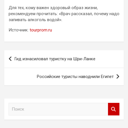
Для тех, кому важен здоровый образ жизни,
рекомендуем прочитать: «Врач рассказал, почему надо
запивать алкоголь водой».
Источник:
tourprom.ru
Навигация
Гид изнасиловал туристку на Шри-Ланке
по
записям
Российские туристы наводнили Египет
П
о
и
с