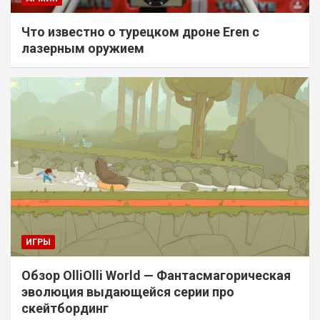
Что известно о турецком дроне Eren с
лазерным оружием
ИГРЫ
Обзор OlliOlli World — Фантасмагорическая
эволюция выдающейся серии про
скейтбординг