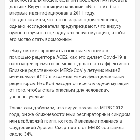
опасность для людей, если он продолжит мутировать
дальше. Вирус, носящий название «NeoCoV», был
впервые идентифицирован в 2011 году.
Предполагается, что он не заразен для человека,
однако исследователи предупреждают, что вирусу
нужно получить еще одну ключевую мутацию, чтобы
это могло стать возможным.
«Вирус может проникать в клетки человека с
помощью рецептора ACE2, как это делает Covid-19, в
настоящее время он не может делать это эффективно.
Близкие родственники MERS-CoV у летучих мышей
используют ACE2 в качестве своих функциональных
рецепторов. НеоКоВ находится всего в одной мутации
от того, чтобы стать опасным для человека», —
уверены учёные.
Также они добавили, что вирус похож на MERS 2012
года, он же ближневосточный респираторный синдром
или верблюжий грипп, который впервые появился в
Саудовской Аравии. Смертность от MERS составила
около 34%.