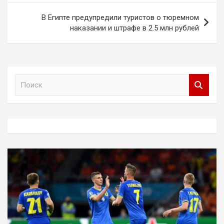
В Египте предупредили туристов о тюремном
наказании и штрафе в 2.5 млн рублей
П
о
и
с
к