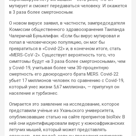
мутирует и сможет передаваться
человеку. И окажется
в 3 раза более смертоносным.
О новом вирусе заявил, в частности, зампредседателя
Комиссии общественного здравоохранения Таиланда
Чалермчай Буньялифан. «Если бы вирус мутировал и
попал в человеческую популяцию, он мог бы
превратиться в «Covid-22» и, в конечном итоге, стать
«MERS-CoV-2». Существует вероятность того, что
симптомы будут «в 3 раза более смертоносными», чем
у Covid-19, учитывая более чем 30-процентную
смертность его двоюродного брата MERS. Covid-22
убьет 17 миллионов человек по сравнению с Covid-19,
который унес жизни 5,67 миллиона», — припугнул он
население и турбизнес.
Опирается это заявление на исследование, которое
представили учёные из Уханьского университета,
опубликовавшие статью на сайте препринтов bioRxiv. В
ней они идентифицировали вирус у южноафриканских
летучих мышей, который может представлять