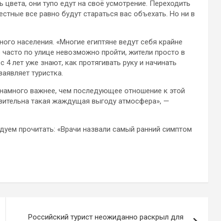
 цвета, они тупо едут на своё усмотрение. Переходить
стные все равно будут стараться вас объехать. Но ни в
ого населения. «Многие египтяне ведут себя крайне
о часто по улице невозможно пройти, жители просто в
 4 лет уже знают, как протягивать руку и начинать
заявляет туристка.
 намного важнее, чем последующее отношение к этой
рзительна такая жаждущая выгоду атмосфера», —
дуем прочитать: «Врачи назвали самый ранний симптом
Российский турист неожиданно раскрыл для