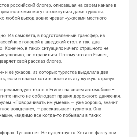
стов российский блогер, описавшая на своём канале в
приятностями» могут столкнуться даже туристы,
ако любой выход вовне
чреват «ужасами местного
но. Из самолёта, в подготовленный трансфер, из
бассейна с головой в шведский стол, и так, два
. Конечно, в таких ситуациях ничего страшного не
 условиях, не отравиться. Потому что это Египет,
варяет свой рассказ блогер.
и» и её ужасов, из которых туристка выделила два
, если в планах хотите посетить эту жуткую страну».
не рекомендует ехать в Египет на своем автомобиле –
 Египте никто не соблюдает правил дорожного движения.
 рулем. «Поворачивать им умеешь — уже хорошо, значит
тное вождение», — рассказывает туристка. Она
машин, «видимо все когда-то побывали в таких
орах. Тут «их нет. Не существует». Хотя по факту они