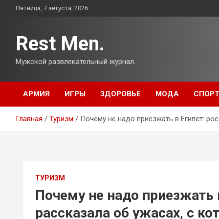
Перейти
Пятница, 7 августа, 2026
к
содержимому
Rest Men.
Мужской развлекательный журнал.
АРМИЯ
ИГРЫ
ЗДОРОВЬЕ
МОДА
СПОР
Главная
Туризм
Почему не надо приезжать в Египет: ро
ТУРИЗМ
Почему не надо приезжать 
рассказала об ужасах, с к