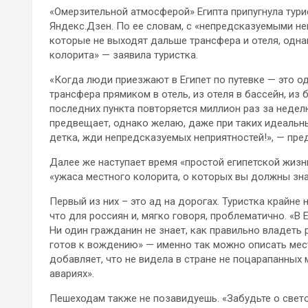
«Омерзительной атмосферой» Египта припугнула тури
Яндекс.Дзен. По ее словам, с «непредсказуемыми не
которые не выходят дальше трансфера и отеля, одн
колорита» — заявила туристка.
«Когда люди приезжают в Египет по путевке — это од
трансфера прямиком в отель, из отеля в бассейн, из 
последних пункта повторяется миллион раз за неделю
предвещает, однако желаю, даже при таких идеальных
детка, жди непредсказуемых неприятностей!», — пред
Далее же наступает время «простой египетской жизн
«ужаса местного колорита, о которых вы должны знать
Первый из них – это ад на дорогах. Туристка крайне 
что для россиян и, мягко говоря, проблематично. «В
Ни один гражданин не знает, как правильно владеть
готов к вождению» — именно так можно описать мес
добавляет, что не видела в стране не поцарапанных 
авариях».
Пешеходам также не позавидуешь. «Забудьте о светоф