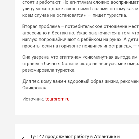
стоят и работают. Но египтянам сложно воспринимать
улицу можно даже закрытыми Глазами, потому как ме
коем случае не остановятся», — пишет туристка.
Вторая проблема – потребительское отношение местн
агрессивно и бестактно. Ужас заключается в том, чт
наглую попрошайничают с ребёнком на руках. А дети с
просить, если на горизонте появился иностранец», — 
Она уверена, что египтянам «сиюминутная выгода им
стране». «Лично я больше сюда не вернусь, мне оме
резюмировала туристка.
Для тех, кому важен здоровый образ жизни, рекомен
Омикрона».
Источник:
tourprom.ru
Навигация
Ту-142 продолжают работу в Атлантике и