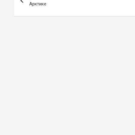
по
Арктике
записям