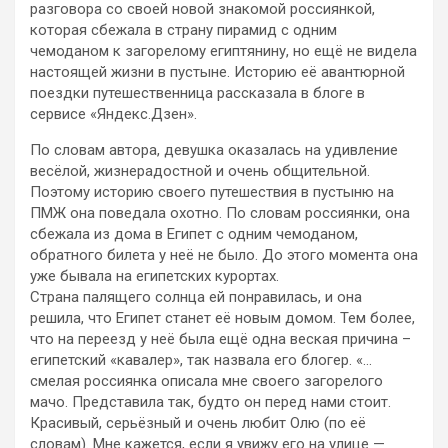
разговора со своей новой знакомой россиянкой,
которая сбежала в страну пирамид с одним
чемоданом к загорелому египтянину, но
ещё не видела
настоящей жизни в пустыне. Историю её авантюрной
поездки путешественница рассказала в блоге в
сервисе «Яндекс.Дзен».
По словам автора, девушка оказалась на удивление
весёлой, жизнерадостной и очень общительной.
Поэтому историю своего путешествия в пустыню на
ПМЖ она поведала охотно. По словам россиянки, она
сбежала из дома в Египет с одним чемоданом,
обратного билета у неё не было. До этого момента она
уже бывала на египетских курортах.
Страна палящего солнца ей понравилась, и она
решила, что Египет станет её новым домом. Тем более,
что на переезд у неё была ещё одна веская причина –
египетский «кавалер», так назвала его блогер. «…
смелая россиянка описала мне своего загорелого
мачо. Представила так, будто он перед нами стоит.
Красивый, серьёзный и очень любит Олю (по её
словам). Мне кажется, если я увижу его на улице —