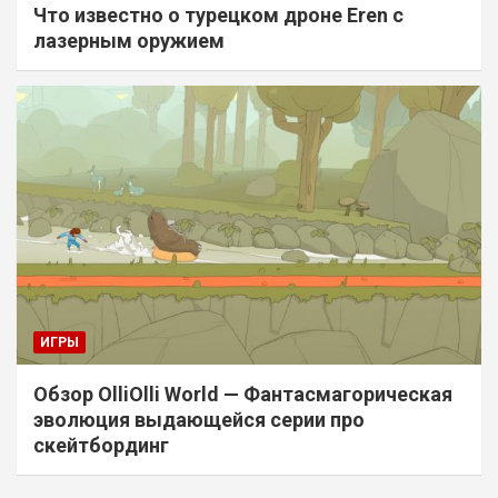
Что известно о турецком дроне Eren с
лазерным оружием
ИГРЫ
Обзор OlliOlli World — Фантасмагорическая
эволюция выдающейся серии про
скейтбординг