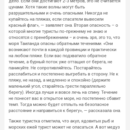
дело. Если они достигают 2-3 метров, это не считается
цунами. Хотя такие волны могут быть
разрушительными и очень опасными. Никогда не
купайтесь на пляжах, если спасатели вывесили
красный флаг», — заявляет она. Вторая опасность – о
которой многие туристы по-прежнему не знаю и
относятся с пренебрежением – и очень зря, это то, что
моря Таиланда опасны обратными течениями. «Они
возникают почти в каждой провинции и практически
на любом пляже. Если вас подхватило обратное
течение, а бурный поток уже оттащил от берега, не
паникуйте. Не сопротивляйтесь. Постарайтесь
расслабиться и постепенно выгребать в сторону. Не к
пляжу, не назад, а медленно и спокойно (держите
маленький угол, старайтесь грести параллельно
берегу). Иногда лучше и вовсе лечь на спину. Течение
не понесет вас в открытое море, но постепенно сбавит
темп. Тогда можно будет отплыть на безопасное
расстояние и направиться к берегу», — рассказала она.
Также туристка отметила, что акул, ядовитых рыб и
морских ежей турист может не опасаться. А вот медуз