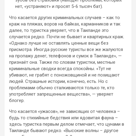
зубов без страховки (находят проблемы, которых
нет, «устраняют» и просят 5-6 тысяч бат).
Что касается других криминальных случаев – как то
краж на пляжах, воров на байках, карманников и так
далее, то туристка уверяет, что в Таиланде это
случается редко. Почти не бывает и квартирных краж.
«Однако лучше не оставлять ценные вещи без
присмотра. Иногда русские туристы все же жалуются
на пропажу денег, телефонов и сумок в Таиланде», —
признаёт она. Также по словам туристки, местные
криминальные сводки всегда спокойны. «Тут не
убивают, не грабят с поножовщиной и не похищают
людей. Страшные истории, конечно, есть. Но с
проблемами обычно сталкиваются только те, кто
употребляет запрещенные вещества», — уверяет
блогер.
Что касается «ужасов», не зависящих от человека –
будь то стихийные бедствия или ядовитая фауна –
здесь туристка первым делом отмечает, что цунами в
Таиланде бывают редко. «Высокие волны – другое