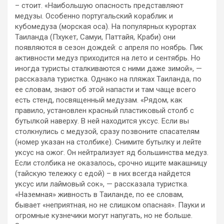
– стоит. «Наибольшую опасность представляют
медузы. Особенно португальский кораблик и
кубомедуза (морская оса). На популярных курортах
Таиланда (Пхукет, Самуи, Паттайя, Краби) они
появляются в сезон дождей: с апреля по ноябрь. Пик
активности медуз приходится на лето и сентябрь. Но
иногда туристы сталкиваются с ними даже зимой», —
рассказала туристка. Однако на пляжах Таиланда, по
ее словам, знают об этой напасти и там чаще всего
есть стенд, посвященный медузам. «Рядом, как
правило, установлен красный пластиковый столб с
бутылкой наверху. В ней находится уксус. Если вы
столкнулись с медузой, сразу позвоните спасателям
(номер указан на столбике). Снимите бутылку и лейте
уксус на ожог. Он нейтрализует яд большинства медуз.
Если столбика не оказалось, срочно ищите макашницу
(тайскую тележку с едой) – в них всегда найдется
уксус или лаймовый сок», — рассказала туристка.
«Наземная» живность в Таиланде, по ее словам,
бывает «неприятная, но не слишком опасная». Пауки и
огромные кузнечики могут напугать, но не больше.