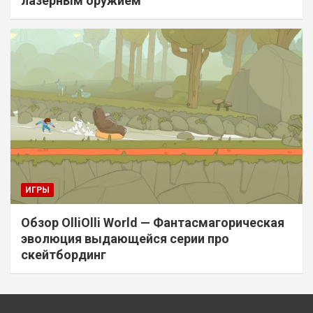
лазерным оружием
ИГРЫ
Обзор OlliOlli World — Фантасмагорическая
эволюция выдающейся серии про
скейтбординг