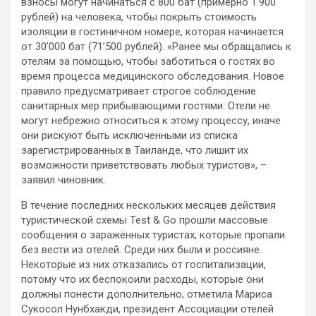
взносы могут начинаться с 800 бат (примерно 1’900
рублей) на человека, чтобы покрыть стоимость
изоляции в гостиничном номере, которая начинается
от 30’000 бат (71’500 рублей). «Ранее мы обращались к
отелям за помощью, чтобы заботиться о гостях во
время процесса медицинского обследования. Новое
правило предусматривает строгое соблюдение
санитарных мер прибывающими гостями. Отели не
могут небрежно относиться к этому процессу, иначе
они рискуют быть исключенными из списка
зарегистрированных в Таиланде, что лишит их
возможности приветствовать любых туристов», –
заявил чиновник.
В течение последних нескольких месяцев действия
туристической схемы Test & Go прошли массовые
сообщения о заражённых туристах, которые пропали
без вести из отелей. Среди них были и россияне.
Некоторые из них отказались от госпитализации,
потому что их беспокоили расходы, которые они
должны понести дополнительно, отметила Мариса
Сукосол Нунбхакди, президент Ассоциации отелей