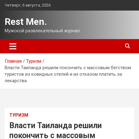
Перейти
Четверг, 6 августа, 2026
к
содержимому
Rest Men.
Мужской развлекательный журнал.
Главная
Туризм
Власти Таиланда решили покончить с массовым бегством
туристов из ковидных отелей и их отказом платить за
лекарства
ТУРИЗМ
Власти Таиланда решили
покончить с массовым