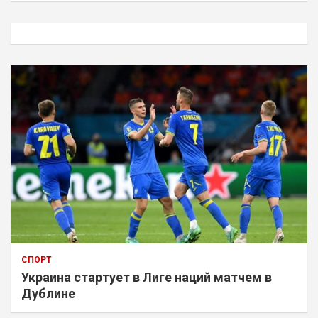
с
к
СПОРТ
Украина стартует в Лиге наций матчем в
Дублине