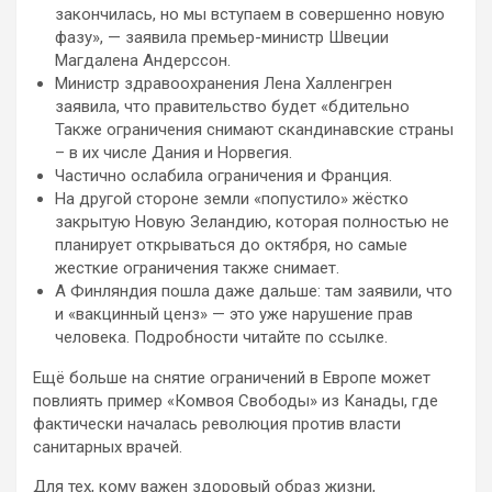
закончилась, но мы вступаем в совершенно новую
фазу», — заявила премьер-министр Швеции
Магдалена Андерссон.
Министр здравоохранения Лена Халленгрен
заявила, что правительство будет «бдительно
Также ограничения снимают скандинавские страны
– в их числе Дания и Норвегия.
Частично ослабила ограничения и Франция.
На другой стороне земли «попустило» жёстко
закрытую Новую Зеландию, которая полностью не
планирует открываться до октября, но самые
жесткие ограничения также снимает.
А Финляндия пошла даже дальше: там заявили, что
и «вакцинный ценз» — это уже нарушение прав
человека. Подробности читайте по ссылке.
Ещё больше на снятие ограничений в Европе может
повлиять пример «Комвоя Свободы» из Канады, где
фактически началась революция против власти
санитарных врачей.
Для тех, кому важен здоровый образ жизни,