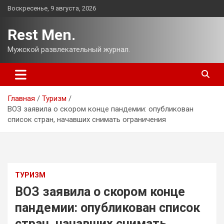
Перейти
Воскресенье, 9 августа, 2026
к
содержимому
Rest Men.
Мужской развлекательный журнал.
Главная
Туризм
ВОЗ заявила о скором конце пандемии: опубликован
список стран, начавших снимать ограничения
ТУРИЗМ
ВОЗ заявила о скором конце
пандемии: опубликован список
стран, начавших снимать