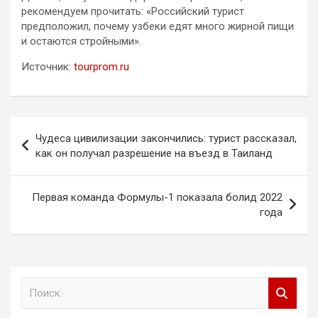
рекомендуем прочитать: «Российский турист
предположил, почему узбеки едят много жирной пищи
и остаются стройными».
Источник:
tourprom.ru
Навигация
Чудеса цивилизации закончились: турист рассказал,
по
как он получал разрешение на въезд в Таиланд
записям
Первая команда Формулы-1 показала болид 2022
года
П
о
и