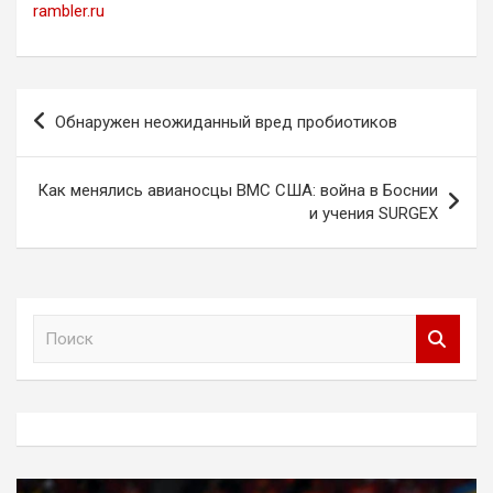
rambler.ru
Навигация
Обнаружен неожиданный вред пробиотиков
по
записям
Как менялись авианосцы ВМС США: война в Боснии
и учения SURGEX
П
о
и
с
к