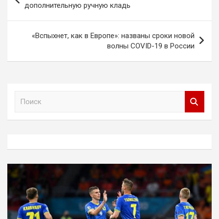
по
дополнительную ручную кладь
записям
«Вспыхнет, как в Европе»: названы сроки новой
волны COVID-19 в России
П
о
и
с
к