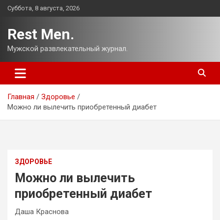
Перейти
Суббота, 8 августа, 2026
к
содержимому
Rest Men.
Мужской развлекательный журнал.
Главная
Здоровье
Можно ли вылечить приобретенный диабет
ЗДОРОВЬЕ
Можно ли вылечить
приобретенный диабет
Даша Краснова