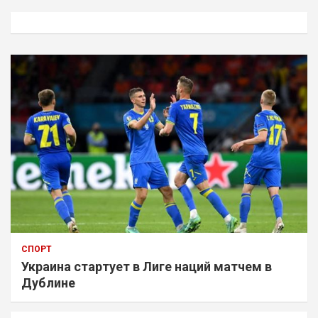
с
к
СПОРТ
Украина стартует в Лиге наций матчем в
Дублине