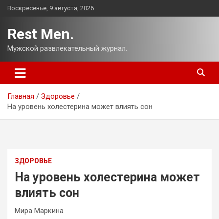
Перейти
Воскресенье, 9 августа, 2026
к
содержимому
Rest Men.
Мужской развлекательный журнал.
Главная
Здоровье
На уровень холестерина может влиять сон
ЗДОРОВЬЕ
На уровень холестерина может
влиять сон
Мира Маркина