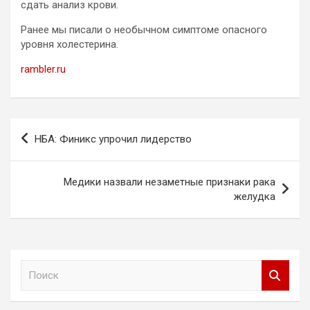
сдать анализ крови.
Ранее мы писали о необычном симптоме опасного
уровня холестерина.
rambler.ru
Навигация
НБА: Финикс упрочил лидерство
по
записям
Медики назвали незаметные признаки рака
желудка
П
о
и