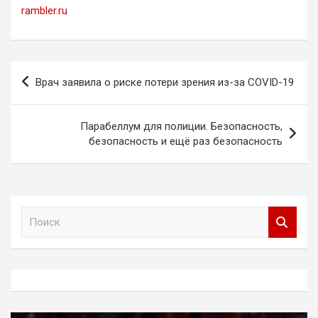
rambler.ru
Навигация
Врач заявила о риске потери зрения из-за COVID-19
по
записям
Парабеллум для полиции. Безопасность,
безопасность и ещё раз безопасность
П
о
и
с
к