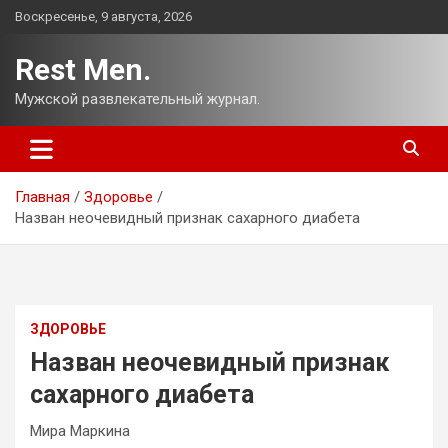
Перейти
Воскресенье, 9 августа, 2026
к
содержимому
Rest Men.
Мужской развлекательный журнал.
Главная
Здоровье
Назван неочевидный признак сахарного диабета
ЗДОРОВЬЕ
Назван неочевидный признак
сахарного диабета
Мира Маркина