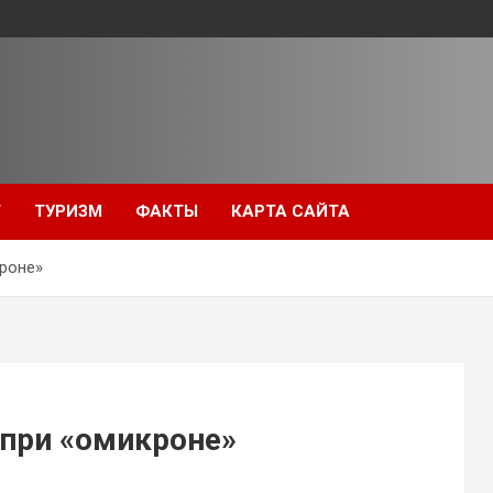
Т
ТУРИЗМ
ФАКТЫ
КАРТА САЙТА
кроне»
 при «омикроне»