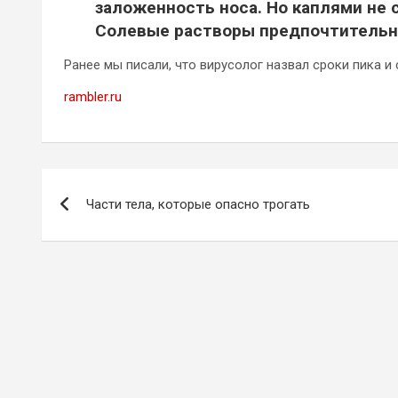
заложенность носа. Но каплями не 
Солевые растворы предпочтительне
Ранее мы писали, что вирусолог назвал сроки пика 
rambler.ru
Навигация
Части тела, которые опасно трогать
по
записям