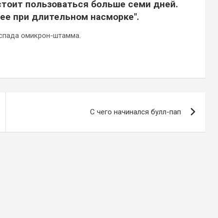
стоит пользоваться больше семи дней.
е при длительном насморке".
и спада омикрон-штамма.
С чего начинался булл-пап