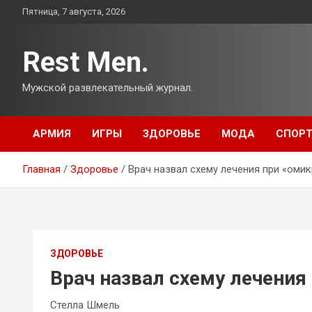
Перейти
Пятница, 7 августа, 2026
к
содержимому
Rest Men.
Мужской развлекательный журнал.
АРМИЯ
ИГРЫ
ЗДОРОВЬЕ
МОДА
СПОР
Главная
Здоровье
Врач назвал схему лечения при «оми
ЗДОРОВЬЕ
Врач назвал схему лечения
Стелла Шмель