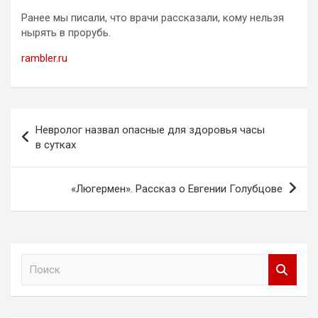
Ранее мы писали, что врачи рассказали, кому нельзя
нырять в прорубь.
rambler.ru
Навигация
Невролог назвал опасные для здоровья часы
по
в сутках
записям
«Люгермен». Рассказ о Евгении Голубцове
П
о
и
с