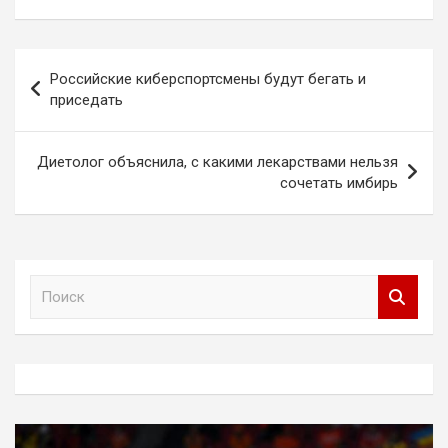
Навигация
Российские киберспортсмены будут бегать и
по
приседать
записям
Диетолог объяснила, с какими лекарствами нельзя
сочетать имбирь
П
о
и
с
к