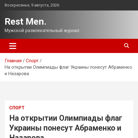
Перейти
Воскресенье, 9 августа, 2026
к
содержимому
Rest Men.
Мужской развлекательный журнал.
Главная
Спорт
На открытии Олимпиады флаг Украины понесут Абраменко
и Назарова
СПОРТ
На открытии Олимпиады флаг
Украины понесут Абраменко и
Назарова