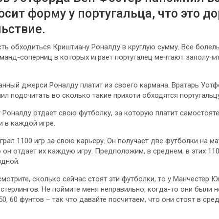
осит форму у португальца, что это д
ьствие.
ть обходиться Криштиану Роналду в круглую сумму.
Все болел
оманд-соперниц в которых играет португалец мечтают заполучи
анный джерси Роналду платит из своего кармана. Вратарь Уот
ил подсчитать во сколько такие прихоти обходятся португальцу
 Роналду отдает свою футболку, за которую платит самостояте
и в каждой игре.
грал 1100 игр за свою карьеру. Он получает две футболки на мат
 он отдает их каждую игру. Предположим, в среднем, в этих 110
одной.
смотрите, сколько сейчас стоят эти футболки, то у Манчестер Ю
 стерлингов. Не поймите меня неправильно, когда-то они были 
0, 60 фунтов – так что давайте посчитаем, что они стоят в ср