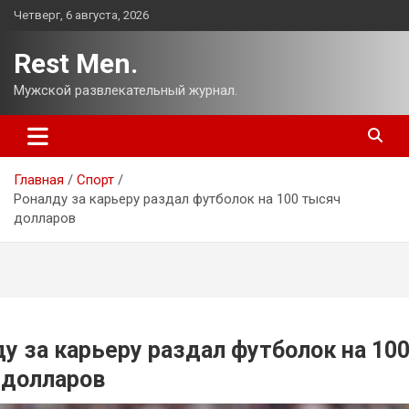
Перейти
Четверг, 6 августа, 2026
к
содержимому
Rest Men.
Мужской развлекательный журнал.
Главная
Спорт
Роналду за карьеру раздал футболок на 100 тысяч
долларов
у за карьеру раздал футболок на 10
 долларов