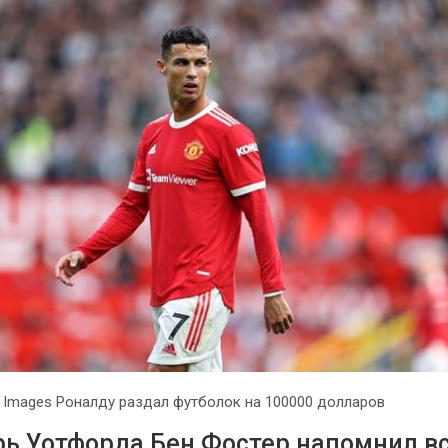
y Images Роналду раздал футболок на 100000 долларов
рь Уотфорда Бен Фостер напомнил в