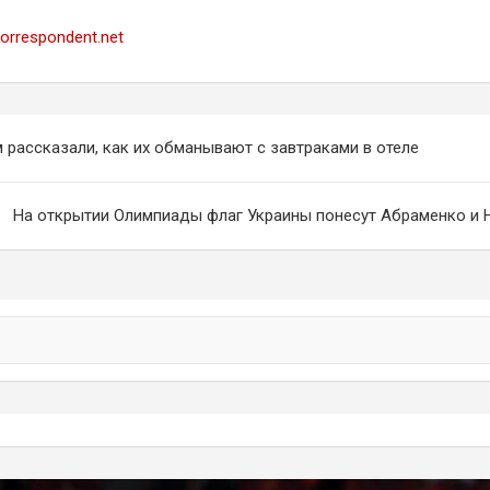
korrespondent.net
ция
 рассказали, как их обманывают с завтраками в отеле
м
На открытии Олимпиады флаг Украины понесут Абраменко и 