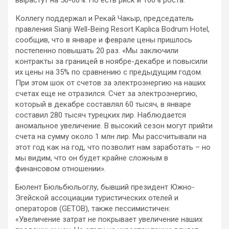
вырастут на 50-60%. Но есть риск и 100% роста.
Коллегу поддержал и Рекай Чакыр, председатель
правления Sianji Well-Being Resort Kaplıca Bodrum Hotel,
сообщив, что в январе и феврале цены пришлось
постепенно повышать 20 раз. «Мы заключили
контракты за границей в ноябре-декабре и повысили
их цены на 35% по сравнению с предыдущим годом.
При этом шок от счетов за электроэнергию на наших
счетах еще не отразился. Счет за электроэнергию,
который в декабре составлял 60 тысяч, в январе
составил 280 тысяч турецких лир. Наблюдается
аномальное увеличение. В высокий сезон могут прийти
счета на сумму около 1 млн лир. Мы рассчитывали на
этот год как на год, что позволит нам заработать – но
мы видим, что он будет крайне сложным в
финансовом отношении».
Бюлент Бюльбюльоглу, бывший президент Южно-
Эгейской ассоциации туристических отелей и
операторов (GETOB), также пессимистичен:
«Увеличение затрат не покрывает увеличение наших