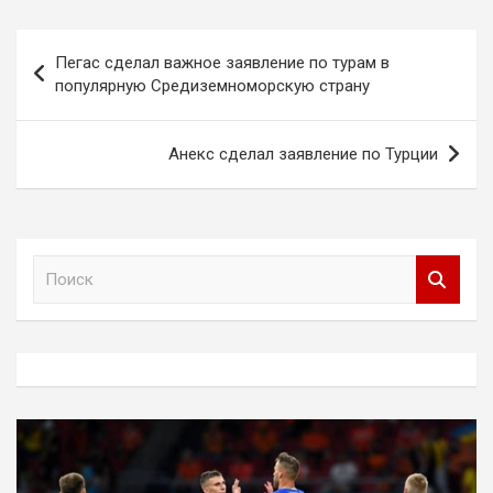
Навигация
Пегас сделал важное заявление по турам в
по
популярную Средиземноморскую страну
записям
Анекс сделал заявление по Турции
П
о
и
с
к