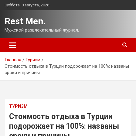
Перейти
Суббота, 8 августа, 2026
к
содержимому
Rest Men.
Мужской развлекательный журнал.
Главная
Туризм
Стоимость отдыха в Турции подорожает на 100%: названы
сроки и причины
ТУРИЗМ
Стоимость отдыха в Турции
подорожает на 100%: названы
сроки и причины