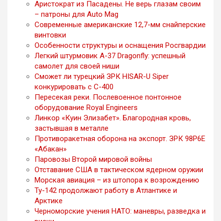
Аристократ из Пасадены. Не верь глазам своим
– патроны для Auto Mag
Современные американские 12,7-мм снайперские
винтовки
Особенности структуры и оснащения Росгвардии
Легкий штурмовик A-37 Dragonfly: успешный
самолет для своей ниши
Сможет ли турецкий ЗРК HISAR-U Siper
конкурировать с С-400
Пересекая реки. Послевоенное понтонное
оборудование Royal Engineers
Линкор «Куин Элизабет». Благородная кровь,
застывшая в металле
Противоракетная оборона на экспорт. ЗРК 98Р6Е
«Абакан»
Паровозы Второй мировой войны
Отставание США в тактическом ядерном оружии
Морская авиация – из штопора к возрождению
Ту-142 продолжают работу в Атлантике и
Арктике
Черноморские учения НАТО: маневры, разведка и