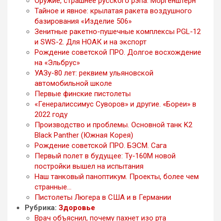
Оружие, страшнее русского рэпа. Моргенштерн
Тайное и явное: крылатая ракета воздушного
базирования «Изделие 506»
Зенитные ракетно-пушечные комплексы PGL-12
и SWS-2. Для НОАК и на экспорт
Рождение советской ПРО. Долгое восхождение
на «Эльбрус»
УАЗу-80 лет: реквием ульяновской
автомобильной школе
Первые финские пистолеты
«Генералиссимус Суворов» и другие. «Бореи» в
2022 году
Производство и проблемы. Основной танк K2
Black Panther (Южная Корея)
Рождение советской ПРО. БЭСМ. Сага
Первый полет в будущее: Ту-160М новой
постройки вышел на испытания
Наш танковый паноптикум. Проекты, более чем
странные…
Пистолеты Люгера в США и в Германии
Рубрика:
Здоровье
Врач объяснил, почему пахнет изо рта