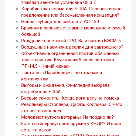
тяжелая зенитная установка QF 3.7
Корабль-платформа для БПЛА. Перспективное
предложение или бессмысленная концепция?
Новая гаубица для самолета AC-130
Браунинги разных лет: самые маленькие и самый
большой
Рождение советской ПРО. За и против БЭСМ-6
Воздушные наемники: реалия дня завтрашнего?
Объективные ограничения против обещанных
характеристик. Крупнокалиберная винтовка
ПГ-14,5 «Нічний хижак»
Пистолет «Парабеллум»: по странам и
континентам
Выгоды и ожидания. Финляндия выбрала
истребитель F-35A
Боевые самолеты. Когда рога делу не помеха
Револьверы Стоплера, Дафта, Коллиера. С чего
это все начиналось
Молодеют нутром ветераны. Не поздно ли?
Есть ли гиперзвуковое оружие у КНДР? И если
есть, то какое