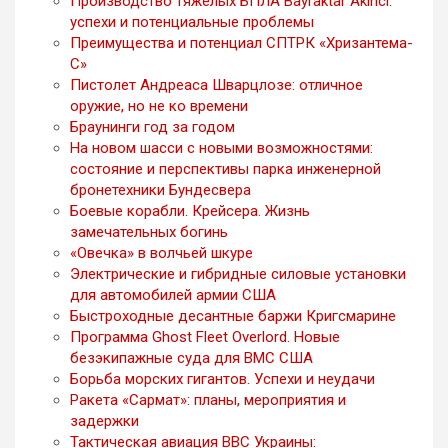
Производство тяжелых БПЛА Bayraktar Akıncı:
успехи и потенциальные проблемы
Преимущества и потенциал СПТРК «Хризантема-
С»
Пистолет Андреаса Шварцлозе: отличное
оружие, но не ко времени
Браунинги год за годом
На новом шасси с новыми возможностями:
состояние и перспективы парка инженерной
бронетехники Бундесвера
Боевые корабли. Крейсера. Жизнь
замечательных богинь
«Овечка» в волчьей шкуре
Электрические и гибридные силовые установки
для автомобилей армии США
Быстроходные десантные баржи Кригсмарине
Программа Ghost Fleet Overlord. Новые
безэкипажные суда для ВМС США
Борьба морских гигантов. Успехи и неудачи
Ракета «Сармат»: планы, мероприятия и
задержки
Тактическая авиация ВВС Украины: