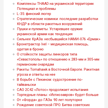
Комплексы THAAD на украинской территории.
Потенциал и проблемы
L-35: финский люгер
Стратегические новинки: последние разработки
КНДР в области ракетных вооружений
Пушки и пулеметы. Устаревшее оружие
украинской армии как тенденция
Сильнее КрАЗа: несбывшийся НАМИ-076 «Ермак»
Бронетрактор Ivel – медицинская помощь,
одетая в броню
О стойкости защиты линкоров типа
«Севастополь» по отношению к 283-мм и 305-мм
германским снарядам
Ракеты Tomahawk в Восточной Европе. Ракетная
угроза и ответы на нее
В борьбе с Пекином: судостроение по-
тайваньски
САО 2С42 «Лотос» продолжает испытания
Торпедные планы: «Ихтиозавров» будет больше
От «Форда» до ГАЗа. 90 лет полуторке
Рождение советской ПРО. Битва советских