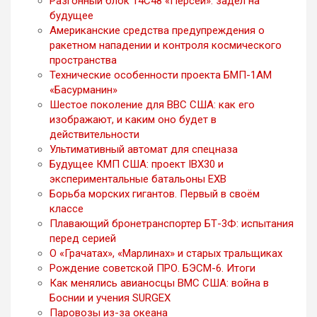
Разгонный блок 14С48 «Персей»: задел на
будущее
Американские средства предупреждения о
ракетном нападении и контроля космического
пространства
Технические особенности проекта БМП-1АМ
«Басурманин»
Шестое поколение для ВВС США: как его
изображают, и каким оно будет в
действительности
Ультимативный автомат для спецназа
Будущее КМП США: проект IBX30 и
экспериментальные батальоны EXB
Борьба морских гигантов. Первый в своём
классе
Плавающий бронетранспортер БТ-3Ф: испытания
перед серией
О «Грачатах», «Марлинах» и старых тральщиках
Рождение советской ПРО. БЭСМ-6. Итоги
Как менялись авианосцы ВМС США: война в
Боснии и учения SURGEX
Паровозы из-за океана