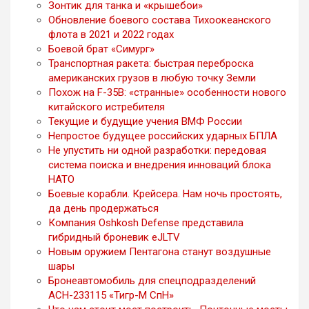
Зонтик для танка и «крышебои»
Обновление боевого состава Тихоокеанского
флота в 2021 и 2022 годах
Боевой брат «Симург»
Транспортная ракета: быстрая переброска
американских грузов в любую точку Земли
Похож на F-35B: «странные» особенности нового
китайского истребителя
Текущие и будущие учения ВМФ России
Непростое будущее российских ударных БПЛА
Не упустить ни одной разработки: передовая
система поиска и внедрения инноваций блока
НАТО
Боевые корабли. Крейсера. Нам ночь простоять,
да день продержаться
Компания Oshkosh Defense представила
гибридный броневик eJLTV
Новым оружием Пентагона станут воздушные
шары
Бронеавтомобиль для спецподразделений
АСН-233115 «Тигр-М СпН»