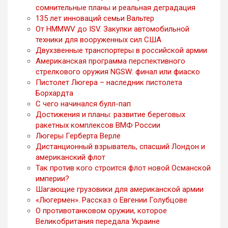
сомнительные планы и реальная деградация
135 лет инноваций семьи Вальтер
От HMMWV до ISV. Закупки автомобильной
техники для вооруженных сил США
Двухзвенные транспортеры в российской армии
Американская программа перспективного
стрелкового оружия NGSW: финал или фиаско
Пистолет Люгера – наследник пистолета
Борхардта
С чего начинался булл-пап
Достижения и планы: развитие береговых
ракетных комплексов ВМФ России
Люгеры Герберта Верле
Дистанционный взрыватель, спасший Лондон и
американский флот
Так против кого строится флот новой Османской
империи?
Шагающие грузовики для американской армии
«Люгермен». Рассказ о Евгении Голубцове
О противотанковом оружии, которое
Великобритания передала Украине