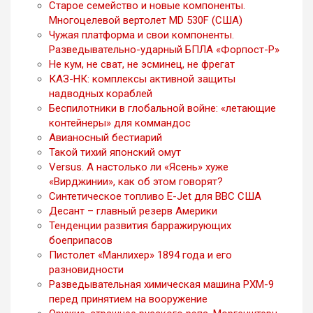
Старое семейство и новые компоненты.
Многоцелевой вертолет MD 530F (США)
Чужая платформа и свои компоненты.
Разведывательно-ударный БПЛА «Форпост-Р»
Не кум, не сват, не эсминец, не фрегат
КАЗ-НК: комплексы активной защиты
надводных кораблей
Беспилотники в глобальной войне: «летающие
контейнеры» для коммандос
Авианосный бестиарий
Такой тихий японский омут
Versus. А настолько ли «Ясень» хуже
«Вирджинии», как об этом говорят?
Синтетическое топливо E-Jet для ВВС США
Десант – главный резерв Америки
Тенденции развития барражирующих
боеприпасов
Пистолет «Манлихер» 1894 года и его
разновидности
Разведывательная химическая машина РХМ-9
перед принятием на вооружение