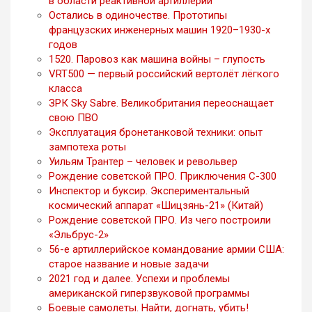
в области реактивной артиллерии
Остались в одиночестве. Прототипы
французских инженерных машин 1920–1930-х
годов
1520. Паровоз как машина войны – глупость
VRT500 — первый российский вертолёт лёгкого
класса
ЗРК Sky Sabre. Великобритания переоснащает
свою ПВО
Эксплуатация бронетанковой техники: опыт
зампотеха роты
Уильям Трантер – человек и револьвер
Рождение советской ПРО. Приключения С-300
Инспектор и буксир. Экспериментальный
космический аппарат «Шицзянь-21» (Китай)
Рождение советской ПРО. Из чего построили
«Эльбрус-2»
56-е артиллерийское командование армии США:
старое название и новые задачи
2021 год и далее. Успехи и проблемы
американской гиперзвуковой программы
Боевые самолеты. Найти, догнать, убить!