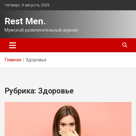
Перейти
Четверг, 6 августа, 2026
к
содержимому
Rest Men.
Мужской развлекательный журнал.
Главная
Здоровье
Рубрика:
Здоровье