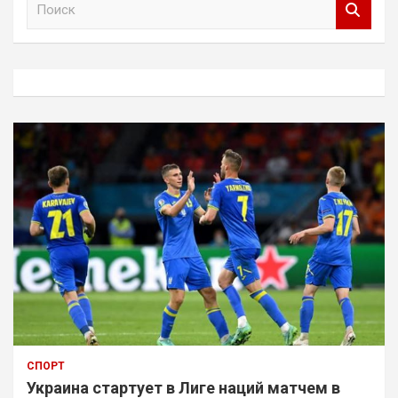
о
и
с
к
СПОРТ
Украина стартует в Лиге наций матчем в