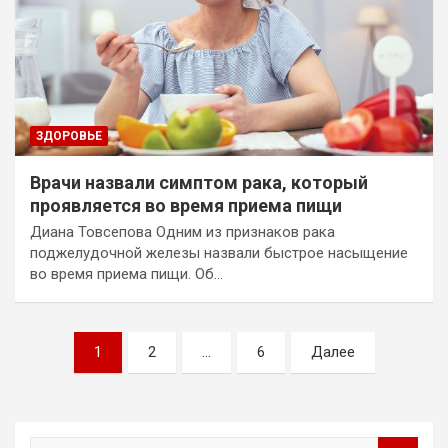
ЗДОРОВЬЕ
Врачи назвали симптом рака, который
проявляется во время приема пищи
Диана Товсепова Одним из признаков рака
поджелудочной железы назвали быстрое насыщение
во время приема пищи. Об…
Пагинация
1
2
…
6
Далее
записей
П