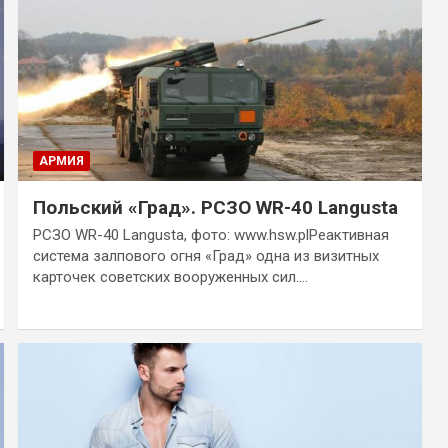
АРМИЯ
Польский «Град». РСЗО WR-40 Langusta
РСЗО WR-40 Langusta, фото: www.hsw.plРеактивная
система залпового огня «Град» одна из визитных
карточек советских вооруженных сил.…