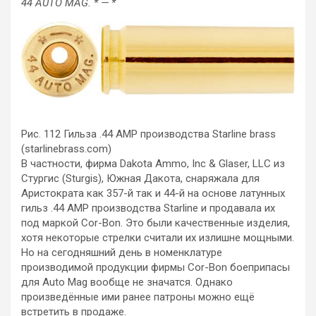
44 AUTO MAG. * — *
Рис. 112 Гильза .44 AMP производства Starline brass
(starlinebrass.com)
В частности, фирма Dakota Ammo, Inc & Glaser, LLC из
Стургис (Sturgis), Южная Дакота, снаряжала для
Аристократа как 357-й так и 44-й на основе латунных
гильз .44 AMP производства Starline и продавала их
под маркой Cor-Bon. Это были качественные изделия,
хотя некоторые стрелки считали их излишне мощными.
Но на сегодняшний день в номенклатуре
производимой продукции фирмы Cor-Bon боеприпасы
для Auto Mag вообще не значатся. Однако
произведённые ими ранее патроны можно ещё
встретить в продаже.