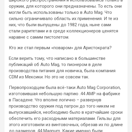
оружии, для которого они предназначены. То есть они
могли быть использованы только в Auto Mag. Что
сильно ограничивало область их применения. И те из
них, что были выпущены до 1982 года, ныне сами
стали раритетами и в среде коллекционеров ценятся
наравне с самим пистолетом.
Кто же стал первым «поваром» для Аристократа?
Если верить тому, что написано в большинстве
публикаций об Auto Mag, то пионером в деле
производства питания для новичка, была компания
CDM из Мексики. Но это не совсем так.
Первопроходцем была всё-таки Auto Mag Corporation,
изготовившая небольшую партию .44 АМР на фабрике
в Пасадене. Что вполне логично – развернув
производство оружия под патрон до того никем не
выпускавшийся, необходимо было в кратчайшие сроки
обеспечить его расходными материалами. Гильзы для
этого изготовили из винтовочных, обрезав их по длине
до размеров .44 Magnum. Какие именно были