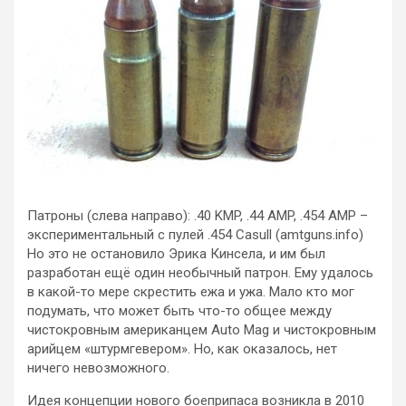
Патроны (слева направо): .40 KMP, .44 AMP, .454 AMP –
экспериментальный с пулей .454 Casull (amtguns.info)
Но это не остановило Эрика Кинсела, и им был
разработан ещё один необычный патрон. Ему удалось
в какой-то мере скрестить ежа и ужа. Мало кто мог
подумать, что может быть что-то общее между
чистокровным американцем Auto Mag и чистокровным
арийцем «штурмгевером». Но, как оказалось, нет
ничего невозможного.
Идея концепции нового боеприпаса возникла в 2010