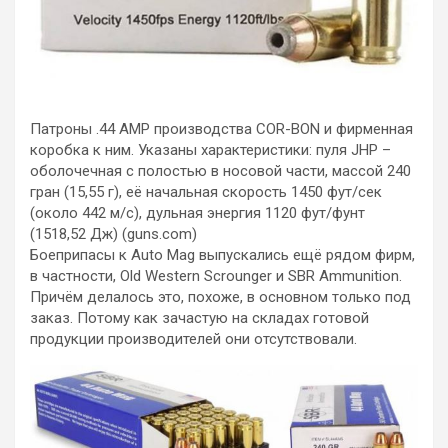
Патроны .44 AMP производства COR-BON и фирменная
коробка к ним. Указаны характеристики: пуля JHP –
оболочечная с полостью в носовой части, массой 240
гран (15,55 г), её начальная скорость 1450 фут/сек
(около 442 м/с), дульная энергия 1120 фут/фунт
(1518,52 Дж) (guns.com)
Боеприпасы к Auto Mag выпускались ещё рядом фирм,
в частности, Old Western Scrounger и SBR Ammunition.
Причём делалось это, похоже, в основном только под
заказ. Потому как зачастую на складах готовой
продукции производителей они отсутствовали.