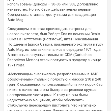
использованы доноры – 30-06 или .308, доподлинно
неизвестно. Но это были действительно первые
боеприпасы, ставшие доступными для владельцев
Auto Mag.
Следующим, кто стал производить патроны для
нового пистолета, был Роберт Бил из компании Beal’s
Bullets в Поттстауне (Pottstown), штат Пенсильвания.
По данным Брюса Старка, признанного эксперта и гуру
Auto Mag, их поставки начались в середине 1971 года.
А патроны и латунные гильзы от CDM (Cartuchos
Deportivos Mexico) стали поступать в продажу в конце
1971 года.
«Мексиканцы» снаряжались разработанными в АМС
оболочечными пулями с полостью и массой 210 и 240
гран. К сожалению, использовавшийся в них порох был
низкого качества, и они быстро загрязняли оружие
несгоревшими частицами. К тому же они были
недостаточно мощными, чтобы обеспечить
стабильную перезарядку пистолета. Что негативно
отразилось на репутации. Зачастую владельцы оружия