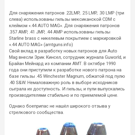
Для снаряжения патронов .22LMP, .25 LMP, .30 LMP (три
слева) использованы гильзы мексиканской CDM с
клеймом «.44 AUTO MAG». Для снаряжения патронов
.357 AMP, .41 JMP, .44 AMP использованы гильзы
Starline brass с никелевым покрытием с маркировкой
«.44 AUTO MAG» (amtguns.info)
Свой вклад в разработку новых патронов для Auto
Mag внесли Эрик Кинсел, сотрудник журнала Guworld, и
Брайан Мейнард из компании АМТ. В октябре 1990
года они приступили к разработке нового патрона на
базе гильзы .45 Winchester Magnum, обжатой под пулю
.40 S&W. Немаловажную роль в выборе исходников
сыграла их доступность. И гильзы, и пули выпускались
производителями стабильно и по приемлемой цене.
Однако боеприпас не нашёл широкого отзыва у
стрелкового сообщества.