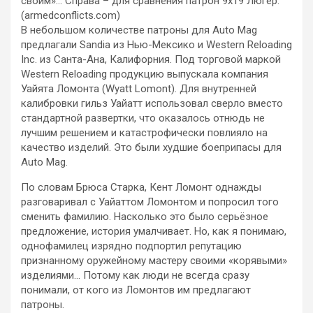
своим»… Справа – для сравнения патрон 9х19 Люгер.
(armedconflicts.com)
В небольшом количестве патроны для Auto Mag
предлагали Sandia из Нью-Мексико и Western Reloading
Inc. из Санта-Ана, Калифорния. Под торговой маркой
Western Reloading продукцию выпускала компания
Уайята Ломонта (Wyatt Lomont). Для внутренней
калибровки гильз Уайатт использовал сверло вместо
стандартной развертки, что оказалось отнюдь не
лучшим решением и катастрофически повлияло на
качество изделий. Это были худшие боеприпасы для
Auto Mag.
По словам Брюса Старка, Кент Ломонт однажды
разговаривал с Уайаттом Ломонтом и попросил того
сменить фамилию. Насколько это было серьёзное
предложение, история умалчивает. Но, как я понимаю,
однофамилец изрядно подпортил репутацию
признанному оружейному мастеру своими «корявыми»
изделиями… Потому как люди не всегда сразу
понимали, от кого из Ломонтов им предлагают
патроны.