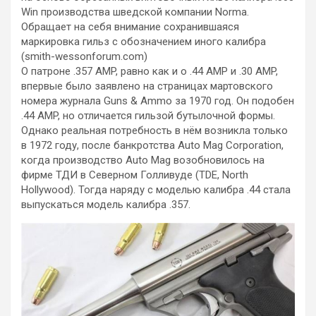
Win производства шведской компании Norma.
Обращает на себя внимание сохранившаяся
маркировка гильз с обозначением иного калибра
(smith-wessonforum.com)
О патроне .357 AMP, равно как и о .44 AMP и .30 AMP,
впервые было заявлено на страницах мартовского
номера журнала Guns & Ammo за 1970 год. Он подобен
.44 AMP, но отличается гильзой бутылочной формы.
Однако реальная потребность в нём возникла только
в 1972 году, после банкротства Аuto Мag Сorporation,
когда производство Auto Mag возобновилось на
фирме ТДИ в Северном Голливуде (TDE, North
Hollywood). Тогда наряду с моделью калибра .44 стала
выпускаться модель калибра .357.