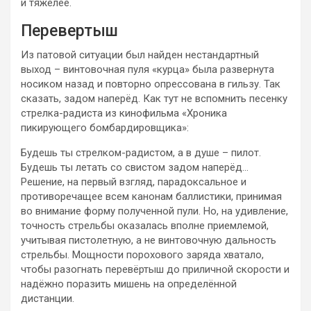
и тяжелее.
Перевертыш
Из патовой ситуации был найден нестандартный
выход – винтовочная пуля «курца» была развернута
носиком назад и повторно опрессована в гильзу. Так
сказать, задом наперёд. Как тут не вспомнить песенку
стрелка-радиста из кинофильма «Хроника
пикирующего бомбардировщика»:
Будешь ты стрелком-радистом, а в душе – пилот.
Будешь ты летать со свистом задом наперёд…
Решение, на первый взгляд, парадоксальное и
противоречащее всем канонам баллистики, принимая
во внимание форму полученной пули. Но, на удивление,
точность стрельбы оказалась вполне приемлемой,
учитывая пистолетную, а не винтовочную дальность
стрельбы. Мощности порохового заряда хватало,
чтобы разогнать перевёртыш до приличной скорости и
надёжно поразить мишень на определённой
дистанции.