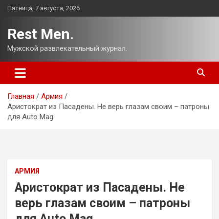
Перейти
Пятница, 7 августа, 2026
к
содержимому
Rest Men.
Мужской развлекательный журнал.
Главная
Армия
Аристократ из Пасадены. Не верь глазам своим – патроны
для Auto Mag
АРМИЯ
Аристократ из Пасадены. Не
верь глазам своим – патроны
для Auto Mag