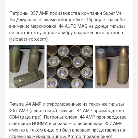
Патроны .357 АМР производства компании Super Vel
Ли Джурраса в фирменнй коробке. Обращает на себя
внимание маркировка .44 AUTO MAG на донце гильзы,
не соответствующая калибру снаряжённого патрона
(reloader-rob.com)
Гильза .44 АМР и отформованные из таких же гильзы
.357 АМР (левое окно). Гильзы .44 АМР производства
CDM (в центре). Патроны: слева .44 АМР производства
шведской NORMA и справа – классический .357 АМР,
именно в таком виде он был впервые представлен на
страницах журнала Guns & Ammo (правое окно)