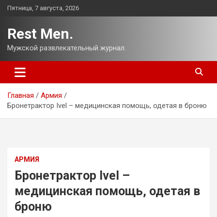
Перейти
Пятница, 7 августа, 2026
к
содержимому
Rest Men.
Мужской развлекательный журнал.
Главная
Армия
Бронетрактор Ivel – медицинская помощь, одетая в броню
АРМИЯ
Бронетрактор Ivel –
медицинская помощь, одетая в
броню