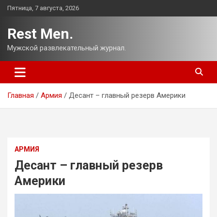
Перейти
Пятница, 7 августа, 2026
к
содержимому
Rest Men.
Мужской развлекательный журнал.
Главная
Армия
Десант – главный резерв Америки
АРМИЯ
Десант – главный резерв
Америки