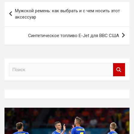
Навигация
Мужской ремень: как выбрать и с чем носить этот
по
аксессуар
записям
Синтетическое топливо E-Jet для ВВС США
П
о
и
с
к