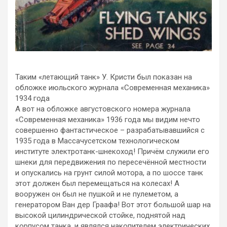
Таким «летающий танк» У. Кристи был показан на
обложке июльского журнала «Современная механика»
1934 года
А вот на обложке августовского номера журнала
«Современная механика» 1936 года мы видим нечто
совершенно фантастическое – разрабатывавшийся с
1935 года в Массачусетском технологическом
институте электротанк-шнекоход! Причём служили его
шнеки для передвижения по пересечённой местности
и опускались на грунт силой мотора, а по шоссе танк
этот должен был перемещаться на колесах! А
вооружен он был не пушкой и не пулеметом, а
генератором Ван дер Граафа! Вот этот большой шар на
высокой цилиндрической стойке, поднятой над
корпусом танка, и являлся накопителем электрических