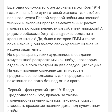
Ещё одна обложка того же журнала за октябрь 1914
года и… на ней по сути готовый экспонат для любого
военного музея Первой мировой войны или военной
техники, и экспонат просто замечательный: расчет
пулемета, который перевозится собачьей упряжкой! А
рядом с собаками бегут французские солдаты в
красных штанах! Да, было в истории ПММ и такое,
пока, наконец, они вместо своих красных штанов не
надели защитные…
Но о роли французских художников в создании
камуфляжной раскраски мы как-нибудь поговорим
отдельно, а пока смотрим на два следующих рисунка.
На них – полевые колесные щиты, которые
предлагалось использовать для передвижения
пехотинцев по полю боя под огнём врага.
Первый – французский щит 1915 года.
Предполагалось, что, прячась за такими
пуленепробиваемыми щитами, пехотинцы смогут
атаковать вражеские позиции даже под пулеметным
огнём.