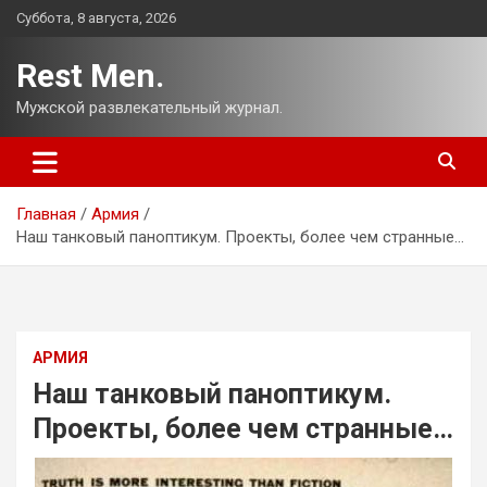
Перейти
Суббота, 8 августа, 2026
к
содержимому
Rest Men.
Мужской развлекательный журнал.
Главная
Армия
Наш танковый паноптикум. Проекты, более чем странные…
АРМИЯ
Наш танковый паноптикум.
Проекты, более чем странные…