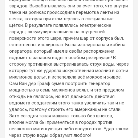
зарядов. Вырабатывались они за счёт того, что внутри
танка на роликах происходила перемотка ленты из
шёлка, которая при этом тёрлась о специальные
щётки. В результате появлялись электрические
заряды, аккумулировавшиеся на внутренней
поверхности этого шара, причём шар от корпуса был,
естественно, изолирован. Была изолирована и кабина
оператора, который имел в своём распоряжении
водомет с запасом воды в особом резервуаре! В
сторону противника выстреливалась струя воды, через
которую тут же ударяла искусственная молния в сотни
миллионов вольт, и испепеляла всё мокрое и живое.
Сам Ван дер Грааф сумел построить генератор
мощностью в семь миллионов вольт, и это пределом
отнюдь не являлось, но вот дальность действия
водомета создателям этого танка увеличить так и не
удалось, поэтому строить его американцы не стали.
Зато сегодня такая машина, только без шнеков,
вполне могла бы применяться в городах против
незаконно митингующих либо инсургентов. Удар током
через струю воды образумит любого!