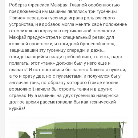
Роберта Френсиса Макфая. Главной особенностью
предложенной им машины являлись три гусеницы.
Причём передняя гусеница играла роль рулевого
устройства, и вдобавок могла менять своё положение
относительно корпуса в вертикальной плоскости.
Макфай предусмотрел и специальный резак для
колючей проволоки, и откидной броневой «нос»,
защищавший эту гусеницу спереди, и даже…
откидывающийся сзади гребной винт, то есть, надо
полагать, этот «танк» должен был у него ещё и
плавать! И вот поставили бы на него башню с пушкой,
а то и сразу две, но с пулеметами, и получился бы у
англичан танк, по образцу которого (такое вполне
возможно!) начали бы строить танки и в других
странах. Ну а машины на двух гусеницах наверняка
долгое время рассматривали бы как технический
курьёз!