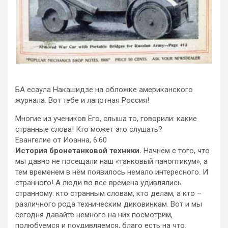
БА есаула Накашидзе на обложке американского
журнала. Вот тебе и лапотная Россия!
Многие из учеников Его, слыша то, говорили: какие
странные слова! Кто может это слушать?
Евангелие от Иоанна, 6:60
История бронетанковой техники.
Начнём с того, что
мы давно не посещали
наш «танковый паноптикум», а
тем временем в нём появилось немало интересного. И
странного! А люди во все времена удивлялись
странному: кто странным словам, кто делам, а кто –
различного рода техническим диковинкам. Вот и мы
сегодня давайте немного на них посмотрим,
полюбуемся и поудивляемся, благо есть на что.