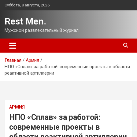
Перейти
Суббота, 8 августа, 2026
к
содержимому
Rest Men.
Мужской развлекательный журнал.
Главная
Армия
НПО «Сплав» за работой: современные проекты в области
реактивной артиллерии
АРМИЯ
НПО «Сплав» за работой:
современные проекты в
области реактивной артиллерии