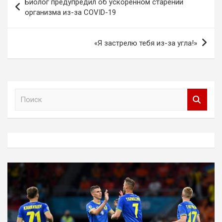
Биолог предупредил об ускоренном старении
по
организма из-за COVID-19
записям
«Я застрелю тебя из-за угла!»
П
о
и
с
к