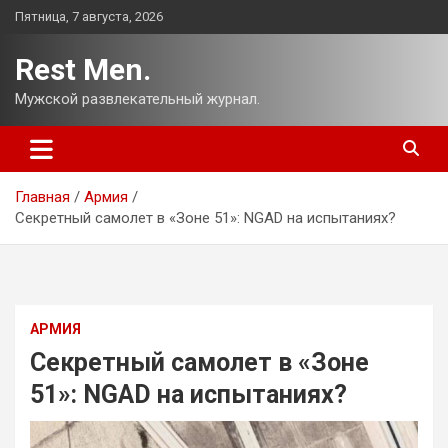
Перейти
Пятница, 7 августа, 2026
к
содержимому
Rest Men.
Мужской развлекательный журнал.
Главная
Армия
Секретный самолет в «Зоне 51»: NGAD на испытаниях?
АРМИЯ
Секретный самолет в «Зоне
51»: NGAD на испытаниях?