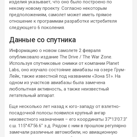
изделия указывает, что оно было построено по
некому новому проекту. Согласно некоторым
предположениям, самолет может иметь прямое
отношение к программам разработке истребителя
следующего 6 поколения.
Данные со спутника
Информацию о новом самолете 2 февраля
опубликовало издание The Drive / The War Zone.
Используя спутниковые снимки от компании Planet
Labs, оно изучало состояние авиабазы на озере Грум-
Лейк, также известной под названием «Зона 51». На
одном из участков авиабазы была замечена
любопытная активность, а также неизвестный
летательный аппарат.
Еще несколько лет назад к юго-западу от взлетно-
посадочной полосы появился крупный ангар
неизвестного назначения – его координаты 37°13’07.3″
с.ш. 115°47’56.6″ з.д. Рядом с ним в прошлом регулярно
замечали различные автомобили, но авиационную