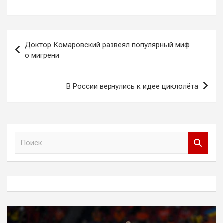
Навигация
Доктор Комаровский развеял популярный миф
по
о мигрени
записям
В России вернулись к идее циклолёта
П
о
и
с
к