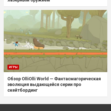
ИГРЫ
Обзор OlliOlli World — Фантасмагорическая
эволюция выдающейся серии про
скейтбординг