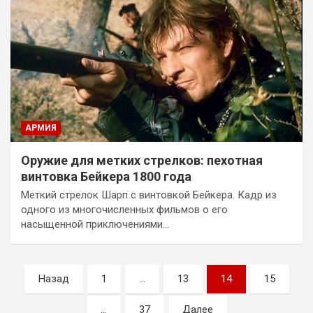
АРМИЯ
Оружие для метких стрелков: пехотная
винтовка Бейкера 1800 года
Меткий стрелок Шарп с винтовкой Бейкера. Кадр из
одного из многочисленных фильмов о его
насыщенной приключениями…
Пагинация
Назад
1
…
13
14
15
записей
…
37
Далее