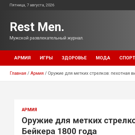
Перейти
Пятница, 7 августа, 2026
к
содержимому
Rest Men.
Мужской развлекательный журнал.
АРМИЯ
ИГРЫ
ЗДОРОВЬЕ
МОДА
СПОР
Главная
Армия
Оружие для метких стрелков: пехотная в
АРМИЯ
Оружие для метких стрелко
Бейкера 1800 года