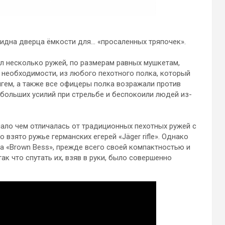
 видна дверца ёмкости для… «просаленных тряпочек».
л несколько ружей, по размерам равных мушкетам,
 необходимости, из любого пехотного полка, который
гем, а также все офицеры полка возражали против
больших усилий при стрельбе и беспокоили людей из-
мало чем отличалась от традиционных пехотных ружей с
взято ружье германских егерей «Jäger rifle». Однако
а «Brown Bess», прежде всего своей компактностью и
к что спутать их, взяв в руки, было совершенно