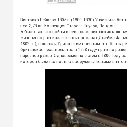
Винтовка Бейкера 1805 г. (1800-1830) Участница битв
вес: 3,78 кг. Коллекция Старого Тауэра, Лондон
А было так, что войны в североамериканских колониях
живописно рассказал в своих романах Джеймс Феним
1802 гг.), показали британским военным, что без на
британское правительство в 1798 году приняло реше
нарезное ружье. Одновременно с этим в 1800 году с
которой были полностью вооружены новыми винтовк