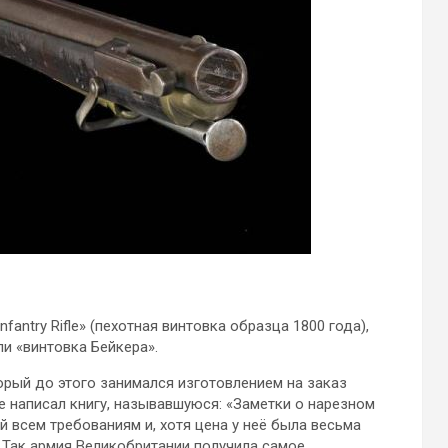
nfantry Rifle» (пехотная винтовка образца 1800 года),
ли «винтовка Бейкера».
орый до этого занимался изготовлением на заказ
 написал книгу, называвшуюся: «Заметки о нарезном
 всем требованиям и, хотя цена у неё была весьма
 Так армия Великобритании получила самое