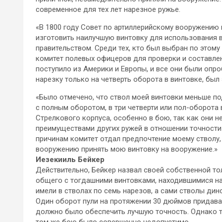
современное для тех лет нарезное ружье.
«В 1800 году Совет по артиллерийскому вооружению
изготовить наилучшую винтовку для использования в
правительством. Среди тех, кто был выбран по этому
комитет полевых офицеров для проверки и составлен
поступило из Америки и Европы, и все они были опро
нарезку только на четверть оборота в винтовке, был
«Было отмечено, что ствол моей винтовки меньше п
с полным оборотом, в три четверти или пол-оборота
Стрелкового корпуса, особенно в бою, так как они н
преимуществами других ружей в отношении точности 
причинам комитет отдал предпочтение моему стволу,
вооружению принять мою винтовку на вооружение.»
Иезекииль Бейкер
Действительно, Бейкер назвал своей собственной то
общего с тогдашними винтовками, находившимися на
имели в стволах по семь нарезов, а сами стволы дин
Один оборот пули на протяжении 30 дюймов придава
должно было обеспечить лучшую точность. Однако та