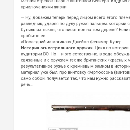
Меткий стрелок Шарп с винтовкой Бейкера. Кадр из
приключениями жизни
— Ну, докажем теперь перед лицом всего этого племе
разведчик, ударяя по дулу ружья пальцем, который
с
бутыль из тыквы, что висит вон на том дереве? Если
пробьете ее.
«Последний из могикан» Джеймс Фенимор Купер
История огнестрельного оружия
. Цикл по истори
аудитории ВО. Но – и это естественно, в ходе обсуж
связанные и с оружием тех же британских «красных 
результативное ружье с кремневым замком в истории 
материал уже был, про винтовку Фергюссона (винтовк
само собой, получается так, что нам нужно рассказат
речь…