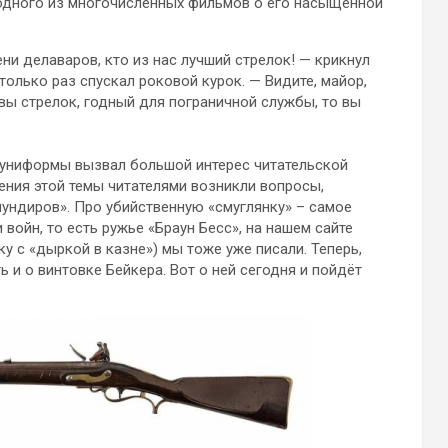
 одного из многочисленных фильмов о его насыщенной
ни делаваров, кто из нас лучший стрелок! — крикнул
только раз спускал роковой курок. — Видите, майор,
 вы стрелок, годный для пограничной службы, то вы
и униформы вызвал большой интерес читательской
дения этой темы читателями возникли вопросы,
мундиров». Про убийственную «смуглянку» – самое
войн, то есть ружье «Браун Бесс», на нашем сайте
у с «дыркой в казне») мы тоже уже писали. Теперь,
ь и о винтовке Бейкера. Вот о ней сегодня и пойдёт