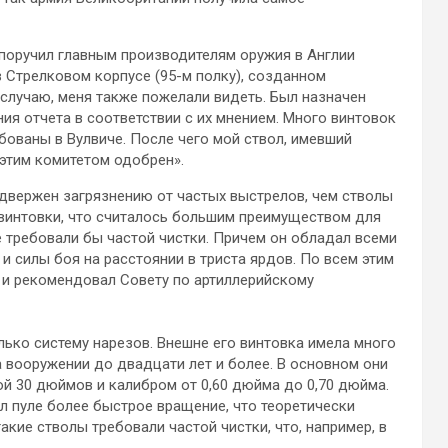
 поручил главным производителям оружия в Англии
 Стрелковом корпусе (95-м полку), созданном
 случаю, меня также пожелали видеть. Был назначен
ия отчета в соответствии с их мнением. Много винтовок
бованы в Вулвиче. После чего мой ствол, имевший
 этим комитетом одобрен».
одвержен загрязнению от частых выстрелов, чем стволы
 винтовки, что считалось большим преимуществом для
е требовали бы частой чистки. Причем он обладал всеми
и силы боя на расстоянии в триста ярдов. По всем этим
 и рекомендовал Совету по артиллерийскому
лько систему нарезов. Внешне его винтовка имела много
 вооружении до двадцати лет и более. В основном они
ой 30 дюймов и калибром от 0,60 дюйма до 0,70 дюйма.
л пуле более быстрое вращение, что теоретически
кие стволы требовали частой чистки, что, например, в