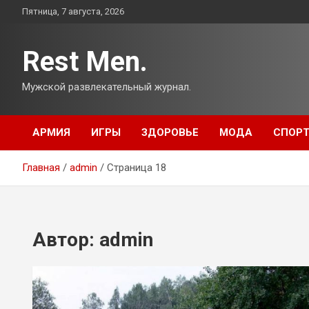
Перейти
Пятница, 7 августа, 2026
к
содержимому
Rest Men.
Мужской развлекательный журнал.
АРМИЯ
ИГРЫ
ЗДОРОВЬЕ
МОДА
СПОР
Главная
admin
Страница 18
Автор:
admin