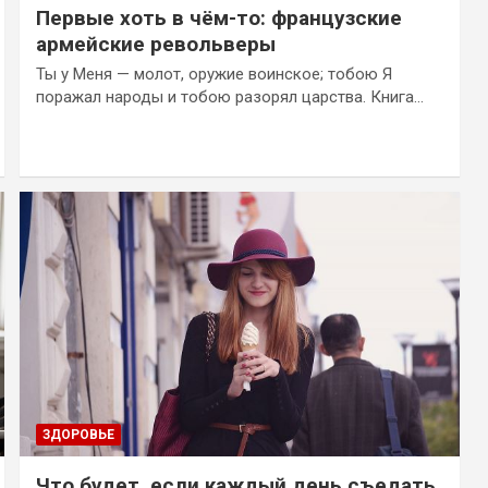
Первые хоть в чём-то: французские
армейские револьверы
Ты у Меня — молот, оружие воинское; тобою Я
поражал народы и тобою разорял царства. Книга…
ЗДОРОВЬЕ
Что будет, если каждый день съедать