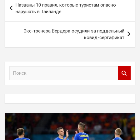
Навигация
Названы 10 правил, которые туристам опасно
по
нарушать в Таиланде
записям
Экс-тренера Вердера осудили за поддельный
ковид-сертификат
П
о
и
с
к