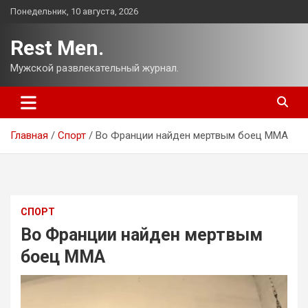
Перейти
Понедельник, 10 августа, 2026
к
содержимому
Rest Men.
Мужской развлекательный журнал.
Главная
Спорт
Во Франции найден мертвым боец ММА
СПОРТ
Во Франции найден мертвым
боец ММА