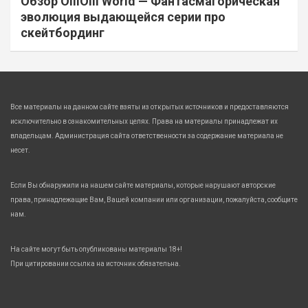
Обзор OlliOlli World — Фантасмагорическая
эволюция выдающейся серии про
скейтбординг
Все материалы на данном сайте взяты из открытых источников и предоставляются
исключительно в ознакомительных целях. Права на материалы принадлежат их
владельцам. Администрация сайта ответственности за содержание материала не
несет.
Если Вы обнаружили на нашем сайте материалы, которые нарушают авторские
права, принадлежащие Вам, Вашей компании или организации, пожалуйста, сообщите
нам.
На сайте могут быть опубликованы материалы 18+!
При цитировании ссылка на источник обязательна.