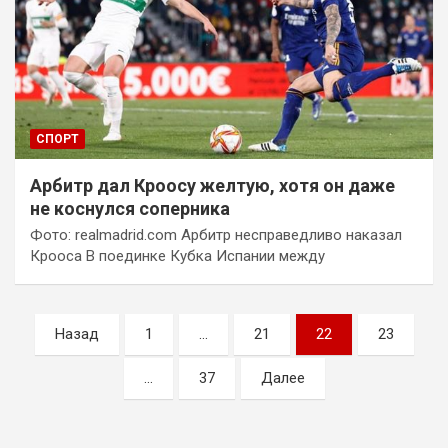
СПОРТ
Арбитр дал Кроосу желтую, хотя он даже
не коснулся соперника
Фото: realmadrid.com Арбитр несправедливо наказал
Крооса В поединке Кубка Испании между
Пагинация
Назад
1
…
21
22
23
записей
…
37
Далее