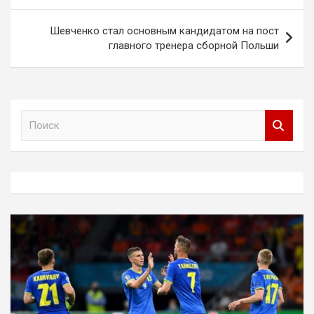
записям
Шевченко стал основным кандидатом на пост
главного тренера сборной Польши
П
о
и
с
к