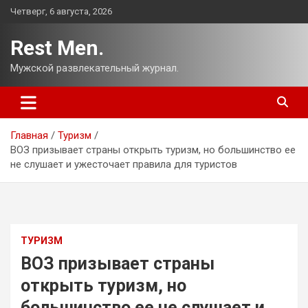
Перейти
Четверг, 6 августа, 2026
к
содержимому
Rest Men.
Мужской развлекательный журнал.
Главная
Туризм
ВОЗ призывает страны открыть туризм, но большинство ее
не слушает и ужесточает правила для туристов
ТУРИЗМ
ВОЗ призывает страны
открыть туризм, но
большинство ее не слушает и