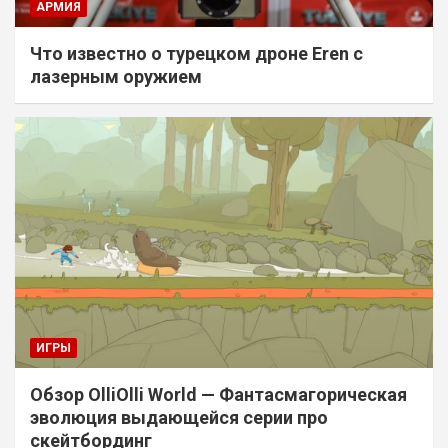
АРМИЯ
Что известно о турецком дроне Eren с
лазерным оружием
ИГРЫ
Обзор OlliOlli World — Фантасмагорическая
эволюция выдающейся серии про
скейтбординг