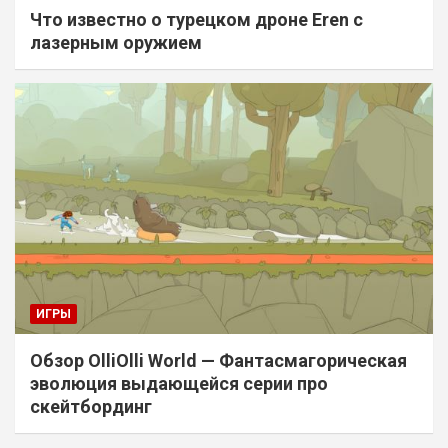
Что известно о турецком дроне Eren с
лазерным оружием
ИГРЫ
Обзор OlliOlli World — Фантасмагорическая
эволюция выдающейся серии про
скейтбординг