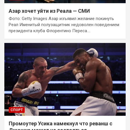
Азар хочет уйти из Реала — СМИ
Фото: Getty Images Азар изъявил желание покинуть
Реал Именитый полузащитник недоволен поведением
президента клуба Флорентино Переса.…
СПОРТ
Промоутер Усика намекнул что реванш с