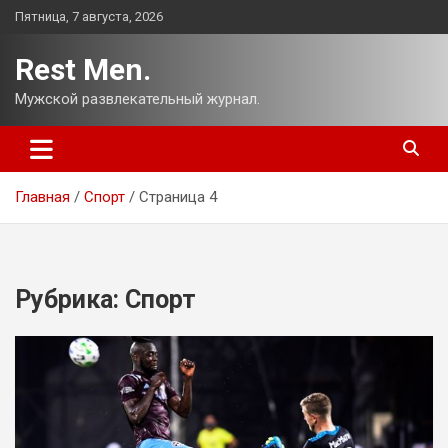
Перейти
Пятница, 7 августа, 2026
к
содержимому
Rest Men.
Мужской развлекательный журнал.
Главная
Спорт
Страница 4
Рубрика:
Спорт