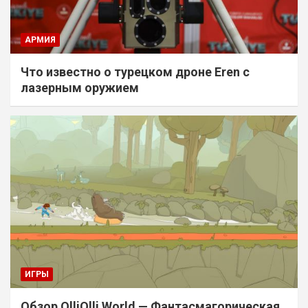
АРМИЯ
Что известно о турецком дроне Eren с
лазерным оружием
ИГРЫ
Обзор OlliOlli World — Фантасмагорическая