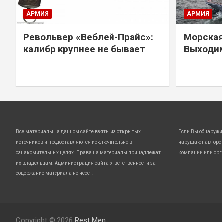
АРМИЯ
АРМИЯ
Револьвер «Веблей-Прайс»:
Морская
калибр крупнее не бывает
Выходим
Все материалы на данном сайте взяты из открытых
Если Вы обнаружи
источников и предоставляются исключительно в
нарушают авторс
ознакомительных целях. Права на материалы принадлежат
компании или орг
их владельцам. Администрация сайта ответственности за
содержание материала не несет.
Copyright © 2026
Rest Men.