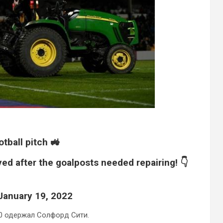
tball pitch 🚜
yed after the goalposts needed repairing! 👇
January 19, 2022
:0 одержал Солфорд Сити.