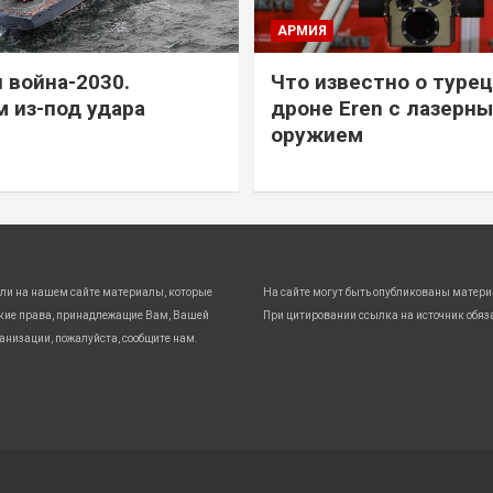
АРМИЯ
 война-2030.
Что известно о туре
 из-под удара
дроне Eren с лазерн
оружием
ли на нашем сайте материалы, которые
На сайте могут быть опубликованы матери
кие права, принадлежащие Вам, Вашей
При цитировании ссылка на источник обяз
анизации, пожалуйста, сообщите нам.