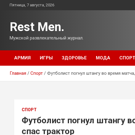
Перейти
Пятница, 7 августа, 2026
к
содержимому
Rest Men.
Мужской развлекательный журнал.
АРМИЯ
ИГРЫ
ЗДОРОВЬЕ
МОДА
СПОР
Главная
Спорт
Футболист погнул штангу во время матча
СПОРТ
Футболист погнул штангу в
спас трактор