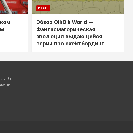
ИГРЫ
цком
Обзор OlliOlli World —
ым
Фантасмагорическая
эволюция выдающейся
серии про скейтбординг
алы 18+!
ательна.