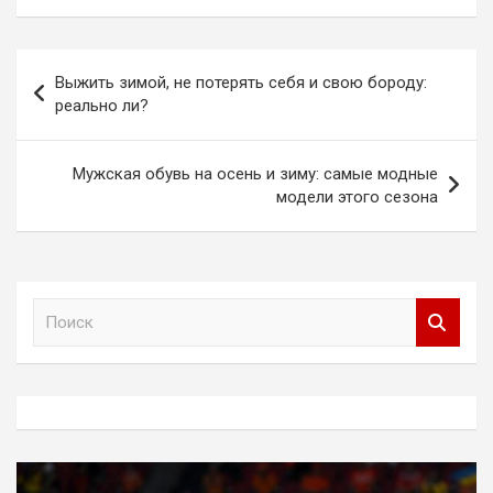
Навигация
Выжить зимой, не потерять себя и свою бороду:
по
реально ли?
записям
Мужская обувь на осень и зиму: самые модные
модели этого сезона
П
о
и
с
к