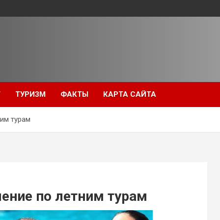
Т
ТУРИЗМ
ФАКТЫ
КАРТА САЙТА
ним турам
ение по летним турам