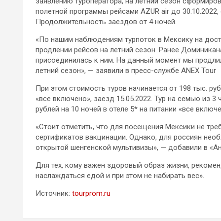
заявлению туроператора, на летний сезон сформиро
полетной программы рейсами AZUR air до 30.10.2022,
Продолжительность заездов от 4 ночей.
«По нашим наблюдениям турпоток в Мексику на дост
продлении рейсов на летний сезон. Ранее Доминикан
присоединилась к ним. На данный момент мы продли
летний сезон», — заявили в пресс-службе ANEX Tour
При этом стоимость туров начинается от 198 тыс. руб
«все включено», заезд 15.05.2022. Тур на семью из 3 
рублей на 10 ночей в отеле 5* на питании «все включе
«Стоит отметить, что для посещения Мексики не тре
сертификатов вакцинации. Однако, для россиян нео
открытой шенгенской мультивизы», — добавили в «Ан
Для тех, кому важен здоровый образ жизни, рекоме
наслаждаться едой и при этом не набирать вес».
Источник:
tourprom.ru