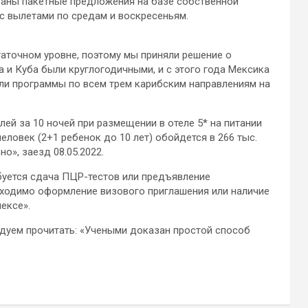
ваны пакетные предложения на базе собственной
 с вылетами по средам и воскресеньям.
аточном уровне, поэтому мы приняли решение о
а и Куба были круглогодичными, и с этого года Мексика
ли программы по всем трем карибским направлениям на
лей за 10 ночей при размещении в отеле 5* на питании
человек (2+1 ребенок до 10 лет) обойдется в 266 тыс.
но», заезд 08.05.2022.
буется сдача ПЦР-тестов или предъявление
бходимо оформление визового приглашения или наличие
ексе».
ндуем прочитать: «Учеными доказан простой способ