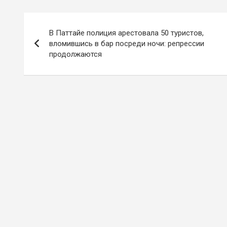
Навигация
В Паттайе полиция арестовала 50 туристов,
по
вломившись в бар посреди ночи: репрессии
продолжаются
записям