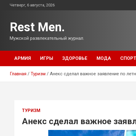
Перейти
Четверг, 6 августа, 2026
к
содержимому
Rest Men.
Мужской развлекательный журнал.
АРМИЯ
ИГРЫ
ЗДОРОВЬЕ
МОДА
СПОР
Главная
Туризм
Анекс сделал важное заявление по лет
ТУРИЗМ
Анекс сделал важное заявл