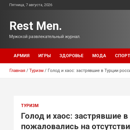
Перейти
Пятница, 7 августа, 2026
к
содержимому
Rest Men.
Мужской развлекательный журнал.
АРМИЯ
ИГРЫ
ЗДОРОВЬЕ
МОДА
СПОР
Главная
Туризм
Голод и хаос: застрявшие в Турции рос
ТУРИЗМ
Голод и хаос: застрявшие 
пожаловались на отсутств