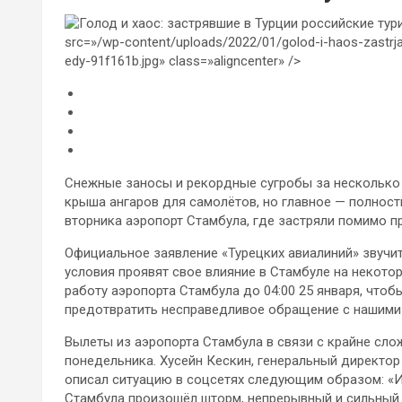
src=»/wp-content/uploads/2022/01/golod-i-haos-zastrjavs
edy-91f161b.jpg» class=»aligncenter» />
Снежные заносы и рекордные сугробы за несколько 
крыша ангаров для самолётов, но главное — полнос
вторника аэропорт Стамбула, где застряли помимо пр
Официальное заявление «Турецких авиалиний» звучит
условия проявят свое влияние в Стамбуле на некоторо
работу аэропорта Стамбула до 04:00 25 января, что
предотвратить несправедливое обращение с нашими 
Вылеты из аэропорта Стамбула в связи с крайне с
понедельника. Хусейн Кескин, генеральный директор DHM
описал ситуацию в соцсетях следующим образом: «Из
Стамбула произошёл шторм, непрерывный и сильный 