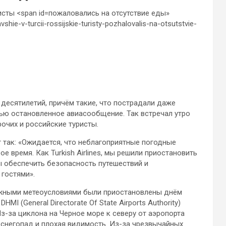
пожаловались на отсутствие еды»
hie-v-turcii-rossijskie-turisty-pozhalovalis-na-otsutstvie-
десятилетий, причём такие, что пострадали даже
тью остановленное авиасообщение. Так встречал утро
очих и российские туристы.
 так: «Ожидается, что неблагоприятные погодные
е время. Как Turkish Airlines, мы решили приостановить
бы обеспечить безопасность путешествий и
гостями».
ложными метеоусловиями были приостановлены днём
I (General Directorate Of State Airports Authority)
-за циклона на Черное море к северу от аэропорта
снегопад и плохая видимость. Из-за чрезвычайных