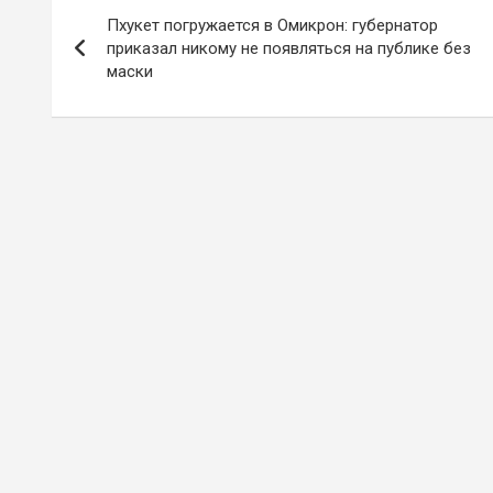
Навигация
Пхукет погружается в Омикрон: губернатор
по
приказал никому не появляться на публике без
маски
записям