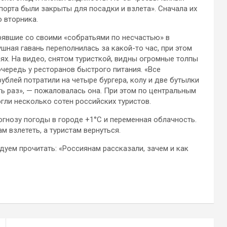
орта были закрыты для посадки и взлета». Сначала их
о вторника.
трявшие со своими «собратьями по несчастью» в
шная гавань переполнилась за какой-то час, при этом
ях. На видео, снятом туристкой, видны огромные толпы
очередь у ресторанов быстрого питания. «Все
ублей потратили на четыре бургера, колу и две бутылки
ь раз», — пожаловалась она. При этом по центральным
гли несколько сотен российских туристов.
огнозу погоды в городе +1°C и переменная облачность.
 взлететь, а туристам вернуться.
дуем прочитать: «Россиянам рассказали, зачем и как