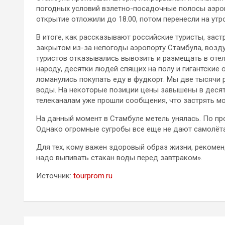
погодных условий взлетно-посадочные полосы аэроп
открытие отложили до 18.00, потом перенесли на утр
В итоге, как рассказывают российские туристы, зас
закрытом из-за непогоды аэропорту Стамбула, возду
туристов отказывались вывозить и размещать в отел
народу, десятки людей спящих на полу и гигантские 
ломанулись покупать еду в фудкорт. Мы две тысячи р
воды. На некоторые позиции цены завышены в десят
телеканалам уже прошли сообщения, что застрять мо
На данный момент в Стамбуле метель унялась. По пр
Однако огромные сугробы все еще не дают самолётам
Для тех, кому важен здоровый образ жизни, рекомен
надо выпивать стакан воды перед завтраком».
Источник:
tourprom.ru