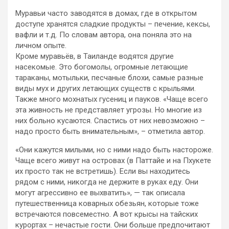
Муравьи часто заводятся в домах, где в открытом
доступе хранятся сладкие продукты – печение, кексы,
вафли и т.д. По словам автора, она поняла это на
личном опыте.
Кроме муравьёв, в Таиланде водятся другие
насекомые. Это богомолы, огромные летающие
тараканы, мотыльки, песчаные блохи, самые разные
виды мух и других летающих существ с крыльями.
Также много мохнатых гусениц и пауков. «Чаще всего
эта живность не представляет угрозы. Но многие из
них больно кусаются. Спастись от них невозможно –
надо просто быть внимательным», – отметила автор.
«Они кажутся милыми, но с ними надо быть настороже.
Чаще всего живут на островах (в Паттайе и на Пхукете
их просто так не встретишь). Если вы находитесь
рядом с ними, никогда не держите в руках еду. Они
могут агрессивно ее выхватить», — так описала
путешественница коварных обезьян, которые тоже
встречаются повсеместно. А вот крысы на тайских
курортах – нечастые гости. Они больше предпочитают