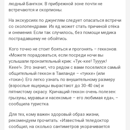
людный Бангкок. В прибрежной зоне почти не
встречаются и скорпионы.
На экскурсиях по джунглям следует опасаться встречи
со сколопендрами. Их яд может стать причиной отёка
и онемения. Если так случилось, без помощи медика
пострадавшему не обойтись.
Кого точно не стоит бояться и прогонять – гекконов.
«Можете порадоваться, если посреди ночи вы
услышали пронзительный крик: «Тук-кее! Туууук!
Кеее!». Это значит, что рядом с вами поселился самый
общительный геккон в Таиланде – «тукке» (или
«токи»). Его легко узнать по внушительному размеру
(взрослые ящерицы вырастают до 30-40 см) и
пятнистому окрасу. Кричащий геккон очень полезен:
грызуны, муравьи и насекомые – его любимая еда», –
сообщила туристка.
Для тех, кому важен здоровый образ жизни,
рекомендуем прочитать: «Известный теледоктор
сообщил, на сколько сантиметров укорачивается