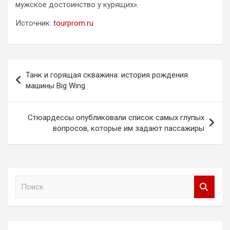
мужское достоинство у курящих».
Источник:
tourprom.ru
Навигация
Танк и горящая скважина: история рождения
по
машины Big Wing
записям
Стюардессы опубликовали список самых глупых
вопросов, которые им задают пассажиры
П
о
и
с
к