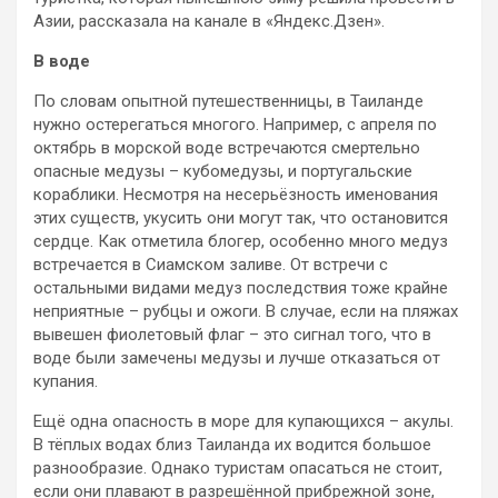
Азии, рассказала на канале в
«Яндекс.Дзен».
В воде
По словам опытной путешественницы, в Таиланде
нужно остерегаться многого. Например, с апреля по
октябрь в морской воде встречаются смертельно
опасные медузы – кубомедузы, и португальские
кораблики. Несмотря на несерьёзность именования
этих существ, укусить они могут так, что остановится
сердце. Как отметила блогер, особенно много медуз
встречается в Сиамском заливе. От встречи с
остальными видами медуз последствия тоже крайне
неприятные – рубцы и ожоги. В случае, если на пляжах
вывешен фиолетовый флаг – это сигнал того, что в
воде были замечены медузы и лучше отказаться от
купания.
Ещё одна опасность в море для купающихся – акулы.
В тёплых водах близ Таиланда их водится большое
разнообразие. Однако туристам опасаться не стоит,
если они плавают в разрешённой прибрежной зоне,