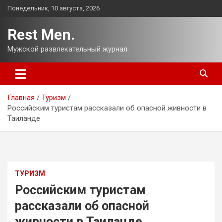
Перейти
Понедельник, 10 августа, 2026
к
содержимому
Rest Men.
Мужской развлекательный журнал.
Главная
Туризм
Российским туристам рассказали об опасной живности в
Таиланде
ТУРИЗМ
Российским туристам
рассказали об опасной
живности в Таиланде